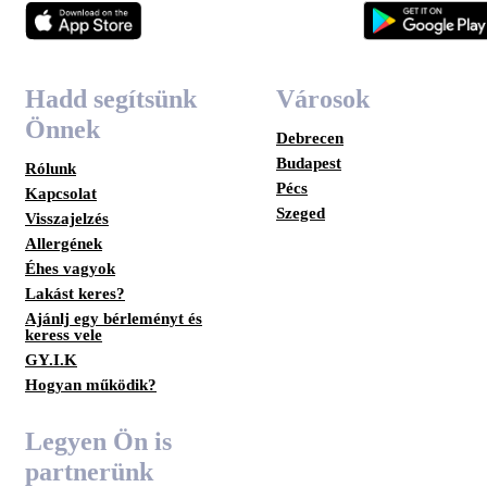
Hadd segítsünk
Városok
Önnek
Debrecen
Budapest
Rólunk
Pécs
Kapcsolat
Szeged
Visszajelzés
Allergének
Éhes vagyok
Lakást keres?
Ajánlj egy bérleményt és
keress vele
GY.I.K
Hogyan működik?
Legyen Ön is
partnerünk