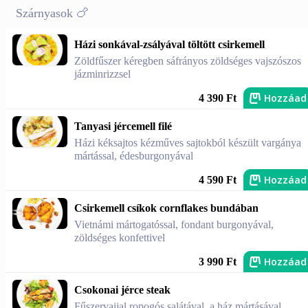
Szárnyasok 🍗
Házi sonkával-zsályával töltött csirkemell
Zöldfűszer kéregben sáfrányos zöldséges vajszószos
jázminrizzsel
Hozzáad
4 390 Ft
Tanyasi jércemell filé
Házi kéksajtos kézműves sajtokból készült vargánya
mártással, édesburgonyával
Hozzáad
4 590 Ft
Csirkemell csíkok cornflakes bundában
Vietnámi mártogatóssal, fondant burgonyával,
zöldséges konfettivel
Hozzáad
3 990 Ft
Csokonai jérce steak
Fűszervajjal ropogós salátával, a ház mártásával,