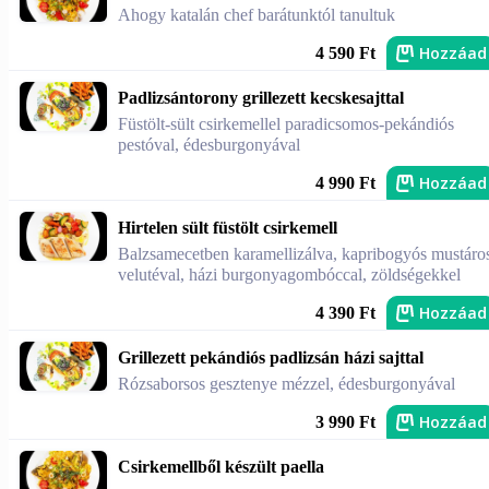
Ahogy katalán chef barátunktól tanultuk
Hozzáad
4 590 Ft
Padlizsántorony grillezett kecskesajttal
Füstölt-sült csirkemellel paradicsomos-pekándiós
pestóval, édesburgonyával
Hozzáad
4 990 Ft
Hirtelen sült füstölt csirkemell
Balzsamecetben karamellizálva, kapribogyós mustáro
velutéval, házi burgonyagombóccal, zöldségekkel
Hozzáad
4 390 Ft
Grillezett pekándiós padlizsán házi sajttal
Rózsaborsos gesztenye mézzel, édesburgonyával
Hozzáad
3 990 Ft
Csirkemellből készült paella