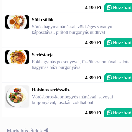
Hozzáad
4 190 Ft
Sült csülök
Sörös hagymamártással, zöldséges savanyú
káposztával, pirított burgonyás nudlival
Hozzáad
4 390 Ft
Sertéstarja
Fokhagymás pecsenyével, füstölt szalonnával, salotta
hagymás házi burgonyával
Hozzáad
4 390 Ft
Hoisinos sertésszűz
Vörösboros-kapribogyós mártással, savoyai
burgonyával, toszkán zöldbabbal
Hozzáad
4 690 Ft
Marhahús ételek 🥩