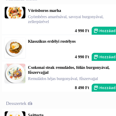
Vörösboros marha
Gyömbéres amarénával, savoyai burgonyával,
zellerpürével
Hozzáad
4 990 Ft
Klasszikus erdélyi rostélyos
Hozzáad
4 990 Ft
Csokonai steak remuládos, fóliás burgonyával,
fűszervajjal
Remuládos héjas burgonyával, fűszervajjal
Hozzáad
8 490 Ft
Desszertek 🍰
Sajttorta