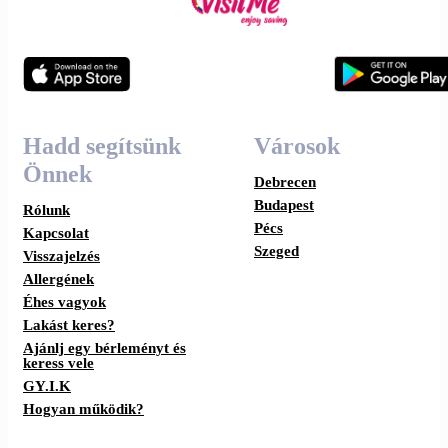
Hadd segítsünk
Városok
Önnek
Debrecen
Budapest
Rólunk
Pécs
Kapcsolat
Szeged
Visszajelzés
Allergének
Éhes vagyok
Lakást keres?
Ajánlj egy bérleményt és
keress vele
GY.I.K
Hogyan működik?