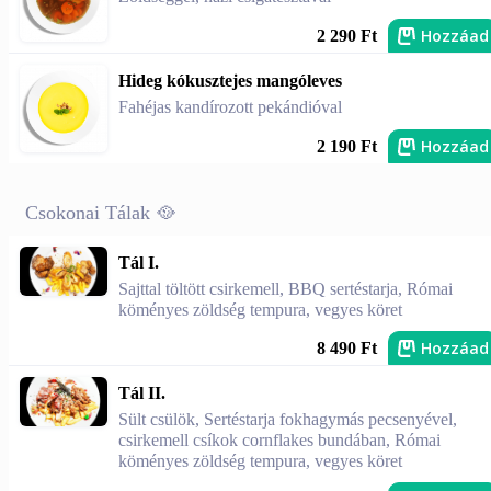
Hozzáad
2 290 Ft
Hideg kókusztejes mangóleves
Fahéjas kandírozott pekándióval
Hozzáad
2 190 Ft
Csokonai Tálak 🥘
Tál I.
Sajttal töltött csirkemell, BBQ sertéstarja, Római
köményes zöldség tempura, vegyes köret
Hozzáad
8 490 Ft
Tál II.
Sült csülök, Sertéstarja fokhagymás pecsenyével,
csirkemell csíkok cornflakes bundában, Római
köményes zöldség tempura, vegyes köret