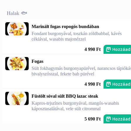
Halak 🐟
Marinált fogas ropogós bundában
Fondant burgonyával, toszkán zöldbabbal, kávés
céklával, wasabis majonézzel
Hozzáad
4 990 Ft
Fogas
Sült fokhagymás burgonyapürével, narancsos tápióká
bivalyszósszal, fekete bab pürével
Hozzáad
4 990 Ft
Füstölt sóval sült BBQ lazac steak
Kapros-tejszínes burgonyával, mangós-wasabis
káposztasalátával, vele sült citrommal
Hozzáad
5 690 Ft