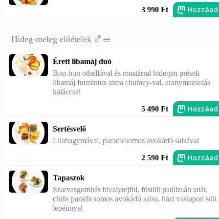
Hozzáad
3 990 Ft
Hideg-meleg előételek 🍤🥗
Érett libamáj duó
Bon-bon othellóval és mustárral hidegen préselt
libamáj furmintos alma chutney-val, aranymazsolás
kaláccsal
Hozzáad
5 490 Ft
Sertésvelő
Lilahagymával, paradicsomos avokádó salsával
Hozzáad
2 590 Ft
Tapaszok
Szarvasgombás bivalytejföl, füstölt padlizsán tatár,
chilis paradicsomos avokádó salsa, házi vaslapon sült
lepénnyel