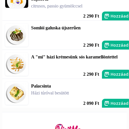
citrusos, passio gyümölccsel
Hozzáad
2 290 Ft
Somlói galuska újszerűen
Hozzáad
2 290 Ft
A "mi" házi krémesünk sós karamellöntettel
Hozzáad
2 290 Ft
Palacsinta
Házi túróval besütött
Hozzáad
2 090 Ft