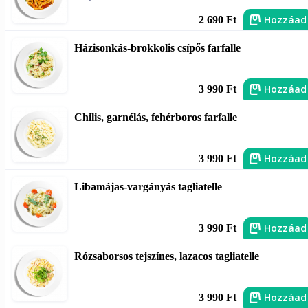
Hozzáad
2 690 Ft
Házisonkás-brokkolis csípős farfalle
Hozzáad
3 990 Ft
Chilis, garnélás, fehérboros farfalle
Hozzáad
3 990 Ft
Libamájas-vargányás tagliatelle
Hozzáad
3 990 Ft
Rózsaborsos tejszínes, lazacos tagliatelle
Hozzáad
3 990 Ft