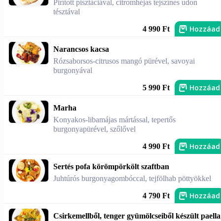
Pirított pisztáciával, citromhéjas tejszínes udon
tésztával
Hozzáad
4 990 Ft
Narancsos kacsa
Rózsaborsos-citrusos mangó pürével, savoyai
burgonyával
Hozzáad
5 990 Ft
Marha
Konyakos-libamájas mártással, tepertős
burgonyapürével, szőlővel
Hozzáad
4 990 Ft
Sertés pofa körömpörkölt szaftban
Juhtúrós burgonyagombóccal, tejfölhab pöttyökkel
Hozzáad
4 790 Ft
Csirkemellből, tenger gyümölcseiből készült paella