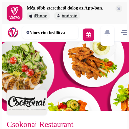
Még több szerethető dolog az App-ban.
Csokonai Restaurant
iPhone
Android
3 000 Ft
45-60 perc
Nincs cím beállítva
Csokonai Restaurant