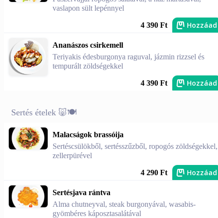
vaslapon sült lepénnyel
Hozzáad
4 390 Ft
Ananászos csirkemell
Teriyakis édesburgonya raguval, jázmin rizzsel és
tempurált zöldségekkel
Hozzáad
4 390 Ft
Sertés ételek 🐷🍽️
Malacságok brassóija
Sertéscsülökből, sertésszűzből, ropogós zöldségekkel,
zellerpürével
Hozzáad
4 290 Ft
Sertésjava rántva
Alma chutneyval, steak burgonyával, wasabis-
gyömbéres káposztasalátával