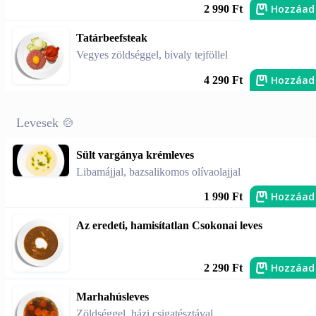
Hozzáad
2 990 Ft
Tatárbeefsteak
Vegyes zöldséggel, bivaly tejföllel
Hozzáad
4 290 Ft
Levesek 🍲
Sült vargánya krémleves
Libamájjal, bazsalikomos olívaolajjal
Hozzáad
1 990 Ft
Az eredeti, hamisítatlan Csokonai leves
Hozzáad
2 290 Ft
Marhahúsleves
Zöldséggel, házi csigatésztával