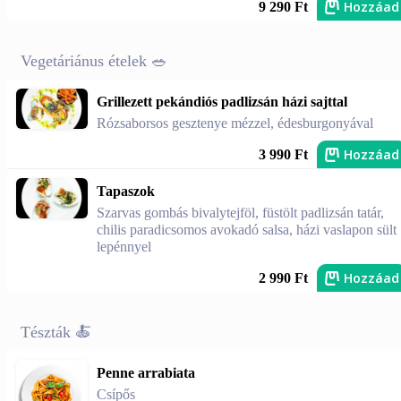
Hozzáad
9 290 Ft
Vegetáriánus ételek 🥗
Grillezett pekándiós padlizsán házi sajttal
Rózsaborsos gesztenye mézzel, édesburgonyával
Hozzáad
3 990 Ft
Tapaszok
Szarvas gombás bivalytejföl, füstölt padlizsán tatár,
chilis paradicsomos avokadó salsa, házi vaslapon sült
lepénnyel
Hozzáad
2 990 Ft
Tészták 🍝
Penne arrabiata
Csípős