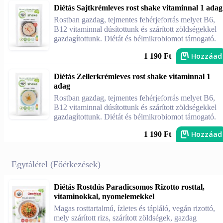
Diétás Sajtkrémleves rost shake vitaminnal 1 adag
Rostban gazdag, tejmentes fehérjeforrás melyet B6,
B12 vitaminnal dúsítottunk és szárított zöldségekkel
gazdagítottunk. Diétát és bélmikrobiomot támogató.
Hozzáad
1 190 Ft
Diétás Zellerkrémleves rost shake vitaminnal 1
adag
Rostban gazdag, tejmentes fehérjeforrás melyet B6,
B12 vitaminnal dúsítottunk és szárított zöldségekkel
gazdagítottunk. Diétát és bélmikrobiomot támogató.
Hozzáad
1 190 Ft
Egytálétel (Főétkezések)
Diétás Rostdús Paradicsomos Rizotto rosttal,
vitaminokkal, nyomelemekkel
Magas rosttartalmú, ízletes és tápláló, vegán rizottó,
mely szárított rizs, szárított zöldségek, gazdag