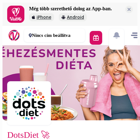
Még több szerethető dolog az App-ban.
DotsDiet 🚀
iPhone
Android
2 000 Ft
30-50 perc
Nincs cím beállítva
DotsDiet 🚀