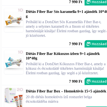
Hozzáad
7 990 Ft
Diétás Fiber Bar Sós karamella 9+1 ajándék 10*4
g
Próbáld ki a DotsDiet Sós Karamellás Fiber Bar-t,
amely a selymes karamell és a finom só tökéletes
harmóniáját kínálja! Élelmi rostban gazdag, így segíti 
jó közérzetet.
Hozzáad
7 990 Ft
Diétás Fiber Bar Kókuszos ízben 9+1 ajándék
10*40g
Próbáld ki a DotsDiet Kókuszos Fiber Bar-t, amely a
kókusz és étcsokoládé tökéletes harmóniáját kínálja!
Élelmi rostban gazdag, így segíti a jó közérzetet.
Hozzáad
7 990 Ft
Diétás Fiber Bar Box – Homoktövis 15+5 ajándék
20 db diétás homoktövis ízű rostszelet belga
étcsokoládéba mártva