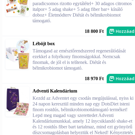
paradicsomos rizotto egytálétel+ 30 adagos citromos
italpor+ 5 adag shake+ 5 adag fiber bar+ kínáló
doboz+ Életmódterv Diétát és bélmikrobiomot
támogató.
Hozzáad
18 800 Ft
Léböjt box
Támogasd az emésztőrendszered regenerálódását
ezekkel a folyékony finomságokkal. Nemcsak
finomak, de jól el is telítenek. Diétát és
bélmikrobiomot támogató.
Hozzáad
18 970 Ft
Adventi Kalendárium
Kezdd az Adventet egy csodás megújulással, nyiss ki
24 napon keresztül minden nap egy DotsDiet isteni
finom rostdús, bélmikrobiomottámogató terméket!
Lepd meg magad vagy szerettedet Adventi
Kalendáriumunkkal, amely 12 ínycsiklandó shake-et
és 12 rostdús fiber bart tartalmaz, mind ezt gyönyörű
díszcsomagolásban helyeztük el Neked! Kényeztetés