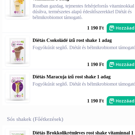
Rostban gazdag, tejmentes fehérjeforrás vitaminokkal
dúsítva, természetes alapú édesítőszerekkel Diétát és
bélmikrobiomot támogató.
Hozzáad
1 190 Ft
Diétás Csokoládé ízű rost shake 1 adag
Fogyókúrát segítő. Diétát és bélmikrobiomot támogat
Hozzáad
1 190 Ft
Diétás Maracuja ízű rost shake 1 adag
Fogyókúrát segítő. Diétát és bélmikrobiomot támogat
Hozzáad
1 190 Ft
Sós shakek (Főétkezések)
Diétás Brokkolikrémleves rost shake vitaminnal 1