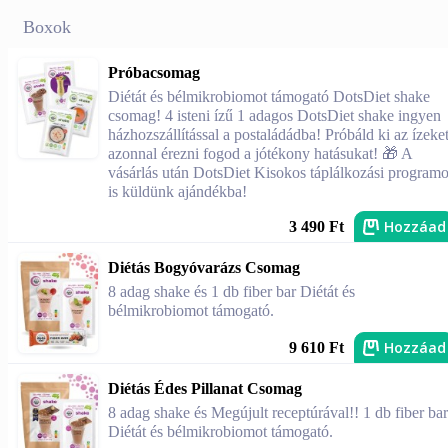
Boxok
Próbacsomag
Diétát és bélmikrobiomot támogató DotsDiet shake
csomag! 4 isteni ízű 1 adagos DotsDiet shake ingyen
házhozszállítással a postaládádba! Próbáld ki az ízeket
azonnal érezni fogod a jótékony hatásukat! 🎁 A
vásárlás után DotsDiet Kisokos táplálkozási programo
is küldünk ajándékba!
Hozzáad
3 490 Ft
Diétás Bogyóvarázs Csomag
8 adag shake és 1 db fiber bar Diétát és
bélmikrobiomot támogató.
Hozzáad
9 610 Ft
Diétás Édes Pillanat Csomag
8 adag shake és Megújult receptúrával!! 1 db fiber bar
Diétát és bélmikrobiomot támogató.