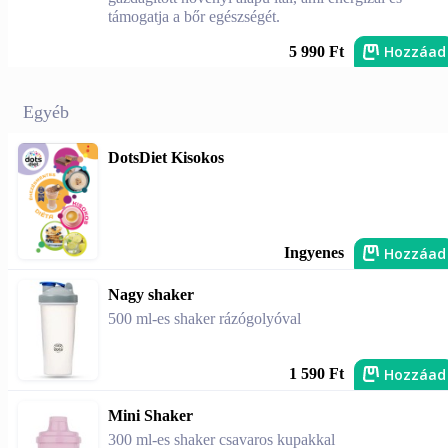
támogatja a bőr egészségét.
Hozzáad
5 990 Ft
Egyéb
DotsDiet Kisokos
Hozzáad
Ingyenes
Nagy shaker
500 ml-es shaker rázógolyóval
Hozzáad
1 590 Ft
Mini Shaker
300 ml-es shaker csavaros kupakkal