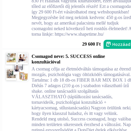
830 Ft Hálásak vagyunk kitartásodért, ezért átvállalju
tőled az előfizetői díj jelentős részét! Ezt a csomagoda
így 29 600 Ft-ért vásárolhatod meg webshopunkban!
Megjegyzésbe írd meg nekünk kedvenc 450 g-os ízed
nevét, hogy az amerikai palacsinta mellé tudjuk
csomagolni neked következő heti rostdús élelmedet! 
torna linkje: https://www.shapetime.hu/
Hozzáad
29 600 Ft
Csomagod neve: 5. SUCCESS online
konzultációval
A csomag célja az életmódváltás támogatása az étrend
mozgás, pszichológia vagy öltözködés támogatásával.
Tartalma: 1 db 18 db-os FIBER BAR MIX BOX 1 d
Diétás 7 adagos (210 g-os ) szabadon választható ízű
shake. online tanácsadói szolgáltatás
VÁLASZTHATÓ (táplálkozási tanácsadás,
tornavideók, pszichológiai konzultáció +
kártyacsomag, stílustanácsadás) Nagyon örülünk neki
hogy ilyen klasszul haladsz, és itt vagy velünk.
Rendeld meg utolsó, Success csomagod, hogy valóba
minden területen sikeresnek érezhesd a változást. Nap
rutinná egyszerűsödött a DotsDiet ételek elkészítése,