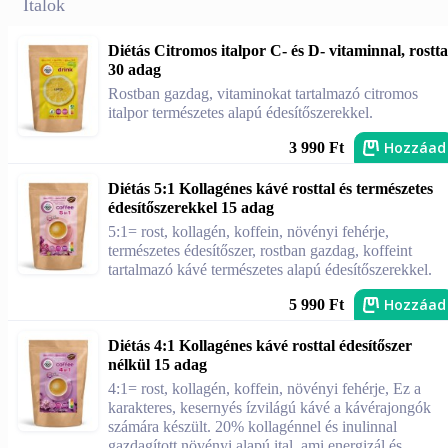
Italok
Diétás Citromos italpor C- és D- vitaminnal, rostta
30 adag
Rostban gazdag, vitaminokat tartalmazó citromos
italpor természetes alapú édesítőszerekkel.
Hozzáad
3 990 Ft
Diétás 5:1 Kollagénes kávé rosttal és természetes
édesítőszerekkel 15 adag
5:1= rost, kollagén, koffein, növényi fehérje,
természetes édesítőszer, rostban gazdag, koffeint
tartalmazó kávé természetes alapú édesítőszerekkel.
Hozzáad
5 990 Ft
Diétás 4:1 Kollagénes kávé rosttal édesítőszer
nélkül 15 adag
4:1= rost, kollagén, koffein, növényi fehérje, Ez a
karakteres, kesernyés ízvilágú kávé a kávérajongók
számára készült. 20% kollagénnel és inulinnal
gazdagított növényi alapú ital, ami energizál és