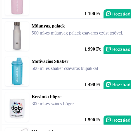
Hozzáad
1 190 Ft
Műanyag palack
500 ml-es műanyag palack csavaros ezüst tetővel.
Hozzáad
1 990 Ft
Motivációs Shaker
500 ml-es shaker csavaros kupakkal
Hozzáad
1 490 Ft
Kerámia bögre
300 ml-es színes bögre
Hozzáad
1 590 Ft