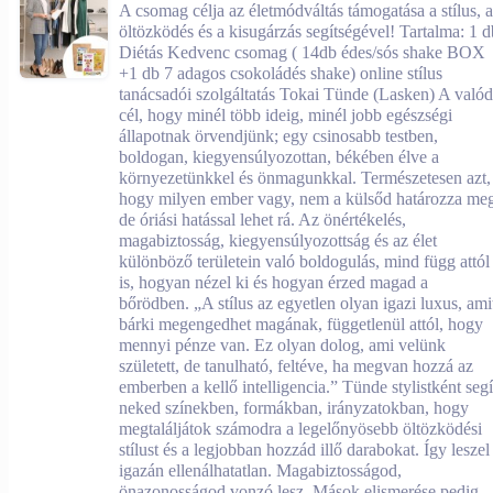
A csomag célja az életmódváltás támogatása a stílus, 
öltözködés és a kisugárzás segítségével! Tartalma: 1 d
Diétás Kedvenc csomag ( 14db édes/sós shake BOX
+1 db 7 adagos csokoládés shake) online stílus
tanácsadói szolgáltatás Tokai Tünde (Lasken) A valód
cél, hogy minél több ideig, minél jobb egészségi
állapotnak örvendjünk; egy csinosabb testben,
boldogan, kiegyensúlyozottan, békében élve a
környezetünkkel és önmagunkkal. Természetesen azt,
hogy milyen ember vagy, nem a külsőd határozza me
de óriási hatással lehet rá. Az önértékelés,
magabiztosság, kiegyensúlyozottság és az élet
különböző területein való boldogulás, mind függ attól
is, hogyan nézel ki és hogyan érzed magad a
bőrödben. „A stílus az egyetlen olyan igazi luxus, ami
bárki megengedhet magának, függetlenül attól, hogy
mennyi pénze van. Ez olyan dolog, ami velünk
született, de tanulható, feltéve, ha megvan hozzá az
emberben a kellő intelligencia.” Tünde stylistként segí
neked színekben, formákban, irányzatokban, hogy
megtaláljátok számodra a legelőnyösebb öltözködési
stílust és a legjobban hozzád illő darabokat. Így leszel
igazán ellenálhatatlan. Magabiztosságod,
önazonosságod vonzó lesz. Mások elismerése pedig