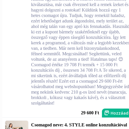
kiválasztása, már csak élvezned kell a remek ízeket és
hagyni dolgozni a rostokat! Küldünk hozzá egy 1
hetes csomagot újra. Tudjuk, hogy remekül haladsz,
ezért lehetőséget adunk átgondolni, mely terület az,
ahol még talán van egy apró kis fennakadás. Használ
ki ezt a kupont bármely szakértőnknél egy újabb,
összegző vagy éppen rásegítő konzultációra. Így lett
kerek a programod, a változás már a legjobb kezekbe
van, a tiedben. Már nem kell bizonytalankodnod,
félned semmitől. Megcsináltad! Segítettünk, veled
voltunk, de az aranyérem a tied! Hatalmas taps! 😊
Csomagod értéke 19 708 Ft termék + 15 000 Ft
konzultációs díj , összesen 34 708 Ft A Te sikered, a
mi sikerünk is, ezért átvállaljuk tőled az előfizetői díj
jelentős részét! Ezért ezt a csomagod 29 600 Ft-ért
vásárolhatod meg webshopunkban! Megjegyzésbe írd
meg nekünk kedvenc 210 g-os ízed nevét (maracuja,
brokkoli , kókusz vagy kakaós kávé), és a választott
szolgáltatást!
Hozzáad
29 600 Ft
Csomagod neve: 4. STYLE online konzultációval