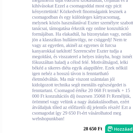
megismerni saját étkezési szokásaidat, céljaidat és a
kihívásokat Ezzel a csomagoddal most egy picit
kényeztetünk! Közkedvelt finomságaink lesznek a
csomagodban és egy különleges kártyacsomag,
melynek közös használatával Eszter személyre szabot
tanácsai, támogatása érkezik egy online konzultáció
formájában. Ha elakadtál, ha bizonytalan vagy, netán
jön a klasszikus hullámvölgy, ne csüggedj! Nem te
vagy az egyetlen, akinél az egyenes út furcsa
kanyarokkal tarkított! Szerencsére Eszter tudja a
megoldást, és visszaterel a helyes irányba, hogy ismét
fókuszáltan haladj a célod felé. Motiváltságod, lelki
békéd a sikeres diéta egyik alappillére. Ezek nélkül
igen nehéz a hosszú távon is fenntartható
életmódváltás. Ma már viszont számtalan jól
kidolgozott technika segít mentális egészségedet is
fenntartani. Csomagod értéke 20 068 Ft termék + 15
000 Ft konzultációs díj összesen 35068 Ft Reméljük,
örömmel vagy velünk a nagy átalakulásodban, ezért
átvállaljuk tőled az előfizetői díj jelentős részét! Ezt a
csomagodat így 29 650 Ft-ért vásárolhatod meg
webshopunkban!
Hozzáad
28 650 Ft