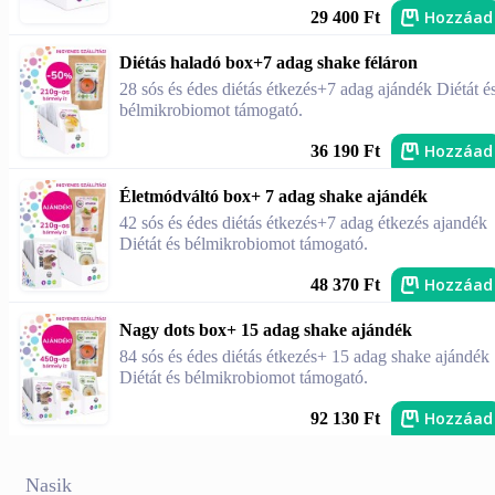
Hozzáad
29 400 Ft
Diétás haladó box+7 adag shake féláron
28 sós és édes diétás étkezés+7 adag ajándék Diétát é
bélmikrobiomot támogató.
Hozzáad
36 190 Ft
Életmódváltó box+ 7 adag shake ajándék
42 sós és édes diétás étkezés+7 adag étkezés ajandék
Diétát és bélmikrobiomot támogató.
Hozzáad
48 370 Ft
Nagy dots box+ 15 adag shake ajándék
84 sós és édes diétás étkezés+ 15 adag shake ajándék
Diétát és bélmikrobiomot támogató.
Hozzáad
92 130 Ft
Nasik