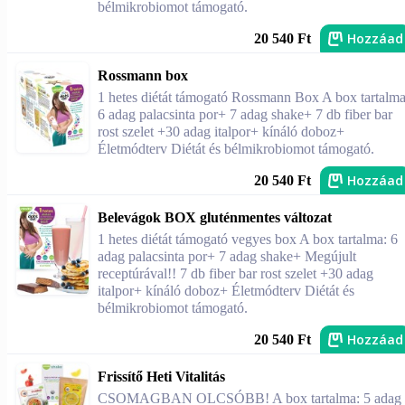
bélmikrobiomot támogató.
Hozzáad
20 540 Ft
Rossmann box
1 hetes diétát támogató Rossmann Box A box tartalma
6 adag palacsinta por+ 7 adag shake+ 7 db fiber bar
rost szelet +30 adag italpor+ kínáló doboz+
Életmódterv Diétát és bélmikrobiomot támogató.
Hozzáad
20 540 Ft
Belevágok BOX gluténmentes változat
1 hetes diétát támogató vegyes box A box tartalma: 6
adag palacsinta por+ 7 adag shake+ Megújult
receptúrával!! 7 db fiber bar rost szelet +30 adag
italpor+ kínáló doboz+ Életmódterv Diétát és
bélmikrobiomot támogató.
Hozzáad
20 540 Ft
Frissítő Heti Vitalitás
CSOMAGBAN OLCSÓBB! A box tartalma: 5 adag