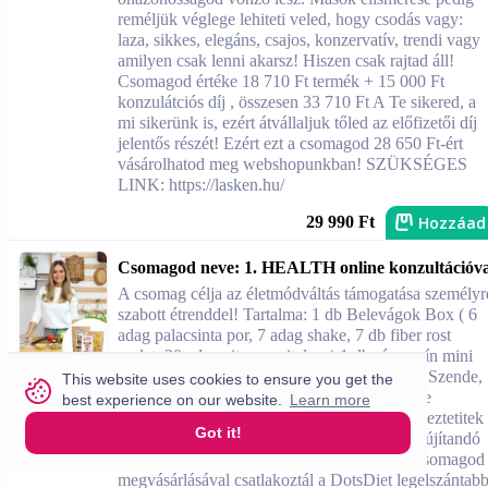
reméljük véglege lehiteti veled, hogy csodás vagy:
laza, sikkes, elegáns, csajos, konzervatív, trendi vagy
amilyen csak lenni akarsz! Hiszen csak rajtad áll!
Csomagod értéke 18 710 Ft termék + 15 000 Ft
konzulátciós díj , összesen 33 710 Ft A Te sikered, a
mi sikerünk is, ezért átvállaljuk tőled az előfizetői díj
jelentős részét! Ezért ezt a csomagod 28 650 Ft-ért
vásárolhatod meg webshopunkban! SZÜKSÉGES
LINK: https://lasken.hu/
Hozzáad
29 990 Ft
Csomagod neve: 1. HEALTH online konzultációva
A csomag célja az életmódváltás támogatása személyr
szabott étrenddel! Tartalma: 1 db Belevágok Box ( 6
adag palacsinta por, 7 adag shake, 7 db fiber rost
szelet, 30 adag citromos italpor) 1 db rózsaszín mini
shaker konzultációs online meghívó: Újhelyi Szende,
This website uses cookies to ensure you get the
táplálkozási tanácsadónk vár téged egy online
best experience on our website.
Learn more
találkozóra, ahol megbeszélitek céljaidat, egyeztetitek
Got it!
lehetőségeidet, és feladataidat, melyek a megújítandó
étkezési szokásaid kialakítását érintik. Első csomagod
megvásárlásával csatlakoztál a DotsDiet legelszántab