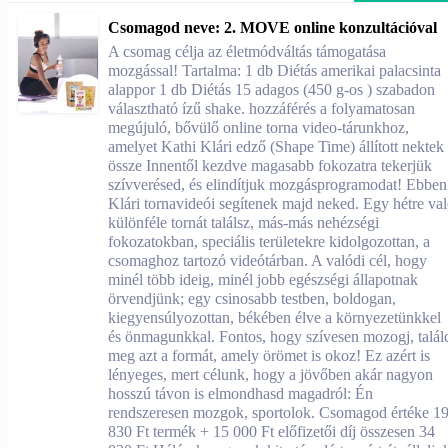
Csomagod neve: 2. MOVE online konzultációval
A csomag célja az életmódváltás támogatása
mozgással! Tartalma: 1 db Diétás amerikai palacsinta
alappor 1 db Diétás 15 adagos (450 g-os ) szabadon
választható ízű shake. hozzáférés a folyamatosan
megújuló, bővülő online torna video-tárunkhoz,
amelyet Kathi Klári edző (Shape Time) állított nektek
össze Innentől kezdve magasabb fokozatra tekerjük
szívverésed, és elindítjuk mozgásprogramodat! Ebben
Klári tornavideói segítenek majd neked. Egy hétre va
különféle tornát találsz, más-más nehézségi
fokozatokban, speciális területekre kidolgozottan, a
csomaghoz tartozó videótárban. A valódi cél, hogy
minél több ideig, minél jobb egészségi állapotnak
örvendjünk; egy csinosabb testben, boldogan,
kiegyensúlyozottan, békében élve a környezetünkkel
és önmagunkkal. Fontos, hogy szívesen mozogj, talál
meg azt a formát, amely örömet is okoz! Ez azért is
lényeges, mert célunk, hogy a jövőben akár nagyon
hosszú távon is elmondhasd magadról: Én
rendszeresen mozgok, sportolok. Csomagod értéke 1
830 Ft termék + 15 000 Ft előfizetői díj összesen 34