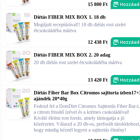
Hozzáad
15 800 Ft
Diétás FIBER MIX BOX 1. 18 db
Megújult receptúrával!! 18 db diétás rost szelet
étcsokoládéba mártva
Hozzáad
12 438 Ft
Diétás FIBER MIX BOX 2. 20 adag
20 db diétás rost szelet étcsokoládéba mártva
Hozzáad
13 420 Ft
Diétás Fiber Bar Box Citromos sajttorta ízben17+
ajándék 20*40g
Fedezd fel a DotsDiet Citromos Sajttortás Fiber Bar-t,
a citrom frissítő ízével és a krémes csokoládéval!
Kiváló élelmi rost forrás, amely támogatja a jó
közérzetet. Válaszd a 20 db-os, perforált tárolódobozt
hogy mindig kéznél legyen a sajttortás élmény!