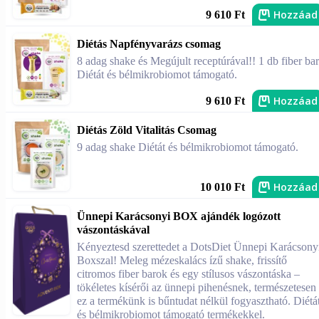
Hozzáad
9 610 Ft
Diétás Napfényvarázs csomag
8 adag shake és Megújult receptúrával!! 1 db fiber bar
Diétát és bélmikrobiomot támogató.
Hozzáad
9 610 Ft
Diétás Zöld Vitalitás Csomag
9 adag shake Diétát és bélmikrobiomot támogató.
Hozzáad
10 010 Ft
Ünnepi Karácsonyi BOX ajándék logózott
vászontáskával
Kényeztesd szerettedet a DotsDiet Ünnepi Karácsony
Boxszal! Meleg mézeskalács ízű shake, frissítő
citromos fiber barok és egy stílusos vászontáska –
tökéletes kísérői az ünnepi pihenésnek, természetesen
ez a termékünk is bűntudat nélkül fogyasztható. Diétá
és bélmikrobiomot támogató termékekkel.