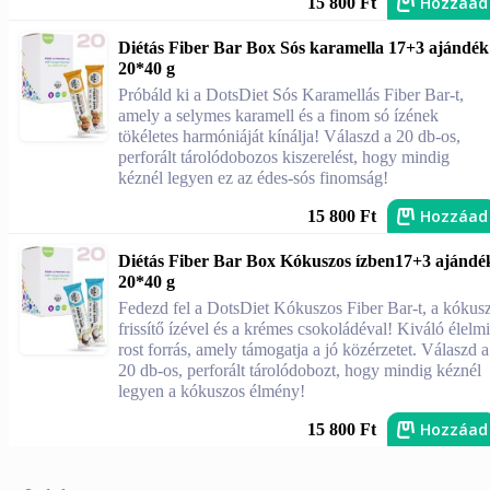
Hozzáad
15 800 Ft
Diétás Fiber Bar Box Sós karamella 17+3 ajándék
20*40 g
Próbáld ki a DotsDiet Sós Karamellás Fiber Bar-t,
amely a selymes karamell és a finom só ízének
tökéletes harmóniáját kínálja! Válaszd a 20 db-os,
perforált tárolódobozos kiszerelést, hogy mindig
kéznél legyen ez az édes-sós finomság!
Hozzáad
15 800 Ft
Diétás Fiber Bar Box Kókuszos ízben17+3 ajándé
20*40 g
Fedezd fel a DotsDiet Kókuszos Fiber Bar-t, a kókus
frissítő ízével és a krémes csokoládéval! Kiváló élelmi
rost forrás, amely támogatja a jó közérzetet. Válaszd a
20 db-os, perforált tárolódobozt, hogy mindig kéznél
legyen a kókuszos élmény!
Hozzáad
15 800 Ft