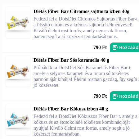
Diétás Fiber Bar Citromos sajttorta ízben 40g
Fedezd fel a DotsDiet Citromos Sajttortás Fiber Bar-t,
a frissítő citrom és a krémes sajttorta ízélményével!
Kiváló élelmi rost forrás, amely nemcsak finom,
hanem segít a jó közérzet fenntartásában is.
Hozzáad
790 Ft
Diétás Fiber Bar Sós karamella 40 g
Próbáld ki a DotsDiet Sós Karamellás Fiber Bar-t,
amely a selymes karamell és a finom só tökéletes
harmóniáját kínálja! Élelmi rostban gazdag, így segíti 
jó közérzetet.
Hozzáad
790 Ft
Diétás Fiber Bar Kókusz ízben 40 g
Fedezd fel a DotsDiet Kókuszos Fiber Bar-t, amely a
kókusz és az étcsokoládé tökéletes kombinációját
nyújtja! Kiváló élelmi rost forrás, amely segít a jó
közérzet fenntartásában.