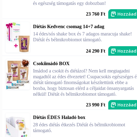
és egészség támogatás egy dobozban!
Hozzáad
23 760 Ft
Diétás Kedvenc csomag 14+7 adag
14 édes/sós shake box és 7 adagos maracuja shake!
Diétát és bélmikrobiomot támogató.
Hozzáad
24 290 Ft
Csokiimádó BOX
Imádod a csokit és diétázol? Nem kell megtagadni
magadtól az édes élvezetet! Csupacsokis egészséges é
diétát támogató finomságokat készítettünk ebbe a
boxba, hogy biztosan elérd a céljaidat önsanyargatás
nélkül! Diétát és bélmikrobiomot támogató.
Hozzáad
23 990 Ft
Diétás ÉDES Haladó box
28 édes diétás étkezés Diétát és bélmikrobiomot
támogató.