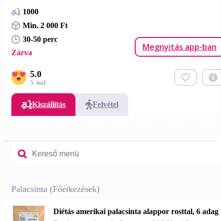
1000
Min. 2 000 Ft
30-50 perc
Megnyitás app-ban
Zárva
5.0
5 -ból
Kiszállítás
Felvétel
l (Főétkezések)
Boxok
Nasik
Italok
Egyéb
Lifestyle csomag
Palacsinta (Főétkezések)
Diétás amerikai palacsinta alappor rosttal, 6 adag