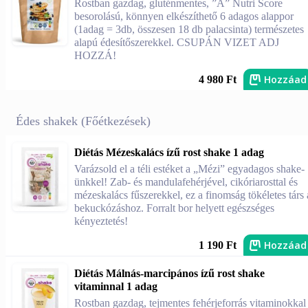
Rostban gazdag, gluténmentes, ”A” Nutri Score
besorolású, könnyen elkészíthető 6 adagos alappor
(1adag = 3db, összesen 18 db palacsinta) természetes
alapú édesítőszerekkel. CSUPÁN VIZET ADJ
HOZZÁ!
Hozzáad
4 980 Ft
Édes shakek (Főétkezések)
Diétás Mézeskalács ízű rost shake 1 adag
Varázsold el a téli estéket a „Mézi” egyadagos shake-
ünkkel! Zab- és mandulafehérjével, cikóriarosttal és
mézeskalács fűszerekkel, ez a finomság tökéletes társ 
bekuckózáshoz. Forralt bor helyett egészséges
kényeztetés!
Hozzáad
1 190 Ft
Diétás Málnás-marcipános ízű rost shake
vitaminnal 1 adag
Rostban gazdag, tejmentes fehérjeforrás vitaminokkal