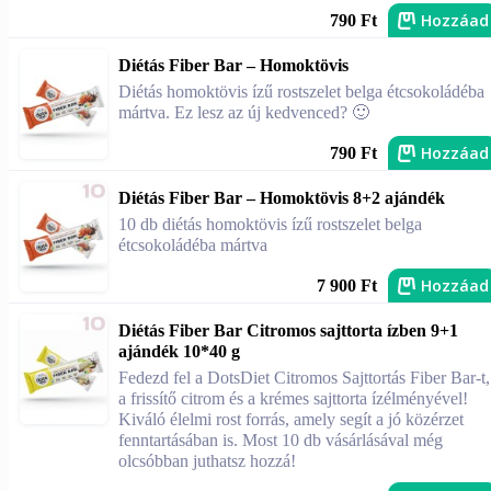
Hozzáad
790 Ft
Diétás Fiber Bar – Homoktövis
Diétás homoktövis ízű rostszelet belga étcsokoládéba
mártva. Ez lesz az új kedvenced? 🙂
Hozzáad
790 Ft
Diétás Fiber Bar – Homoktövis 8+2 ajándék
10 db diétás homoktövis ízű rostszelet belga
étcsokoládéba mártva
Hozzáad
7 900 Ft
Diétás Fiber Bar Citromos sajttorta ízben 9+1
ajándék 10*40 g
Fedezd fel a DotsDiet Citromos Sajttortás Fiber Bar-t,
a frissítő citrom és a krémes sajttorta ízélményével!
Kiváló élelmi rost forrás, amely segít a jó közérzet
fenntartásában is. Most 10 db vásárlásával még
olcsóbban juthatsz hozzá!