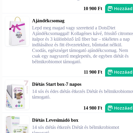
Hozzáad
10 900 Ft
Ajándékcsomag
Lepd meg magad vagy szeretteid a DotsDiet
Ajándékcsomaggal! Kollagénes kávé, frissítő citromo
italpor és 3 különböző ízű fiber bar – tökéletes a nap
indításához és fitt élvezetekhez, bűntudat nélkül.
Csodás, egészséget támogató ajándékcsomag. Nem
csak egy nagyszerű meglepetés, de egyben diétát és
bélmikrobiomot támogató.
Hozzáad
11 900 Ft
Diétás Start box-7 napos
14 sós és édes diétás étkezés Diétát és bélmikrobiomo
támogató.
Hozzáad
14 980 Ft
Diétás Levesimádó box
14 sós diétás étkezés Diétát és bélmikrobiomot
támogató.