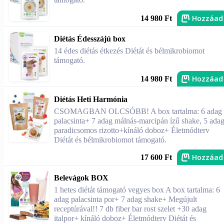
Hozzáad
14 980 Ft
Diétás Édesszájú box
14 édes diétás étkezés Diétát és bélmikrobiomot
támogató.
Hozzáad
14 980 Ft
Diétás Heti Harmónia
CSOMAGBAN OLCSÓBB! A box tartalma: 6 adag
palacsinta+ 7 adag málnás-marcipán ízű shake, 5 ada
paradicsomos rizotto+kínáló doboz+ Életmódterv
Diétát és bélmikrobiomot támogató.
Hozzáad
17 600 Ft
Belevágok BOX
1 hetes diétát támogató vegyes box A box tartalma: 6
adag palacsinta por+ 7 adag shake+ Megújult
receptúrával!! 7 db fiber bar rost szelet +30 adag
italpor+ kínáló doboz+ Életmódterv Diétát és