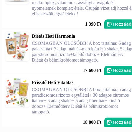
rostkomplex, vitaminok, ásványi anyagok és
nyomelemek komplex étele. Csupán vizet adj hozzá é
el is készült egytálételed!
Hozzáad
1 390 Ft
Diétás Heti Harmónia
CSOMAGBAN OLCSÓBB! A box tartalma: 6 adag
palacsinta+ 7 adag málnás-marcipán ízű shake, 5 ada
paradicsomos rizotto+kínáló doboz+ Életmódterv
Diétát és bélmikrobiomot támogató.
Hozzáad
17 600 Ft
Frissítő Heti Vitalitás
CSOMAGBAN OLCSÓBB! A box tartalma: 5 adag
paradicsomos rizotto egytálétel+ 30 adagos citromos
italpor+ 5 adag shake+ 5 adag fiber bar+ kínáló
doboz+ Életmódterv Diétát és bélmikrobiomot
támogató.
Hozzáad
18 800 Ft