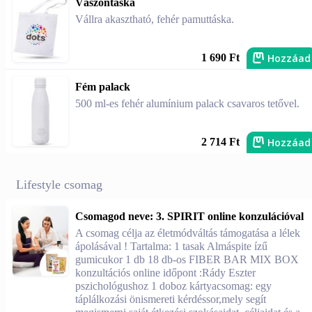
Vászontáska
Vállra akasztható, fehér pamuttáska.
Hozzáad
1 690 Ft
Fém palack
500 ml-es fehér alumínium palack csavaros tetővel.
Hozzáad
2 714 Ft
Lifestyle csomag
Csomagod neve: 3. SPIRIT online konzulációval
A csomag célja az életmódváltás támogatása a lélek
ápolásával ! Tartalma: 1 tasak Almáspite ízű
gumicukor 1 db 18 db-os FIBER BAR MIX BOX
konzultációs online időpont :Rády Eszter
pszichológushoz 1 doboz kártyacsomag: egy
táplálkozási önismereti kérdéssor,mely segít