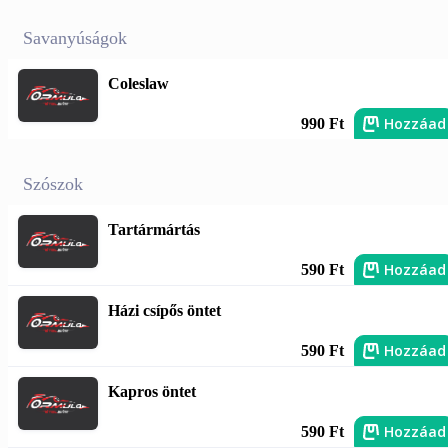
Savanyúságok
Coleslaw
Hozzáad
990 Ft
Szószok
Tartármártás
Hozzáad
590 Ft
Házi csípős öntet
Hozzáad
590 Ft
Kapros öntet
Hozzáad
590 Ft