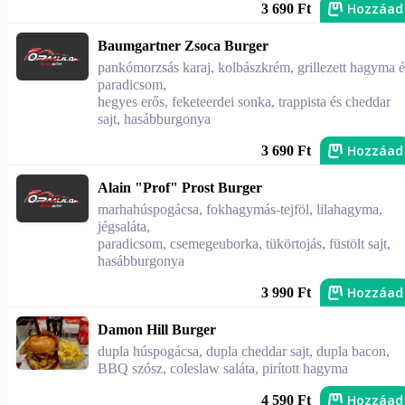
Hozzáad
3 690 Ft
Baumgartner Zsoca Burger
pankómorzsás karaj, kolbászkrém, grillezett hagyma é
paradicsom,
hegyes erős, feketeerdei sonka, trappista és cheddar
sajt, hasábburgonya
Hozzáad
3 690 Ft
Alain "Prof" Prost Burger
marhahúspogácsa, fokhagymás-tejföl, lilahagyma,
jégsaláta,
paradicsom, csemegeuborka, tükörtojás, füstölt sajt,
hasábburgonya
Hozzáad
3 990 Ft
Damon Hill Burger
dupla húspogácsa, dupla cheddar sajt, dupla bacon,
BBQ szósz, coleslaw saláta, pirított hagyma
Hozzáad
4 590 Ft