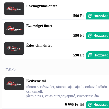
Fokhagymás öntet
Hozzáad
590 Ft
Ezersziget öntet
Hozzáad
590 Ft
Édes-chili öntet
Hozzáad
590 Ft
Tálak
Kedvenc tál
rántott sertésszelet, rántott sajt, sajttal-sonkával töltött
csirkemell,
jázmin rizs, vajas burgonyapüré, kukoricasaláta
Hozzáad
9 990 Ft-tól