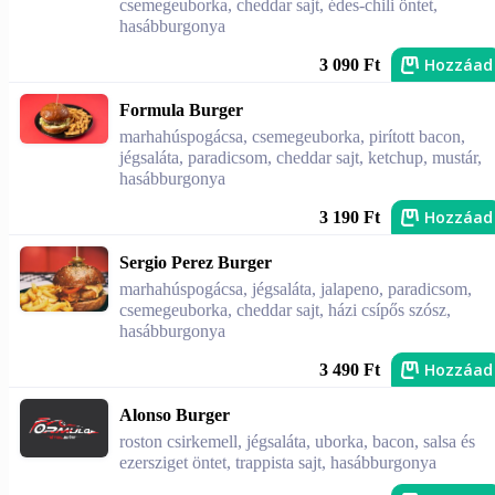
csemegeuborka, cheddar sajt, édes-chili öntet,
hasábburgonya
Hozzáad
3 090 Ft
Formula Burger
marhahúspogácsa, csemegeuborka, pirított bacon,
jégsaláta, paradicsom, cheddar sajt, ketchup, mustár,
hasábburgonya
Hozzáad
3 190 Ft
Sergio Perez Burger
marhahúspogácsa, jégsaláta, jalapeno, paradicsom,
csemegeuborka, cheddar sajt, házi csípős szósz,
hasábburgonya
Hozzáad
3 490 Ft
Alonso Burger
roston csirkemell, jégsaláta, uborka, bacon, salsa és
ezersziget öntet, trappista sajt, hasábburgonya