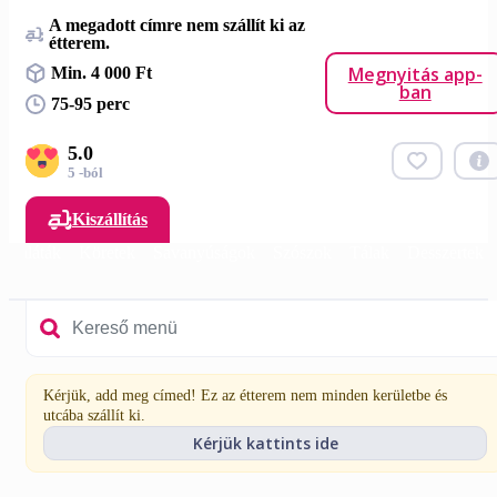
A megadott címre nem szállít ki az
étterem.
Megnyitás app-
Min. 4 000 Ft
ban
75-95 perc
5.0
5 -ból
Kiszállítás
Saláták
Köretek
Savanyúságok
Szószok
Tálak
Desszertek
Kérjük, add meg címed! Ez az étterem nem minden kerületbe és
utcába szállít ki.
Kérjük kattints ide