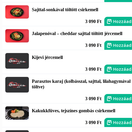
Sajttal-sonkával töltött csirkemell
Hozzáad
3 090 Ft
Jalapenóval – cheddar sajttal töltött jércemell
Hozzáad
3 090 Ft
Kijevi jércemell
Hozzáad
3 090 Ft
Parasztos karaj (kolbásszal, sajttal, lilahagymával
töltve)
Hozzáad
3 090 Ft
Kakukkfüves, tejszínes gombás csirkemell
Hozzáad
3 090 Ft