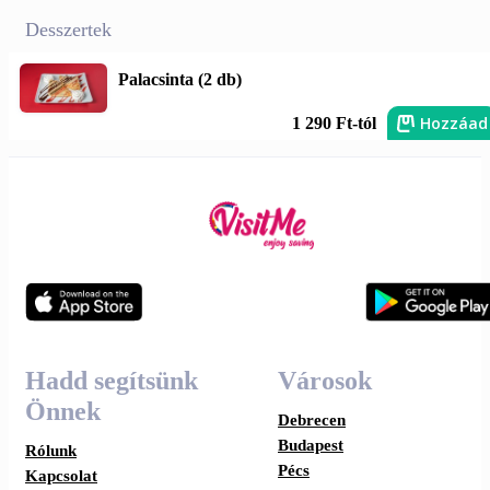
Desszertek
Palacsinta (2 db)
Hozzáad
1 290 Ft-tól
Hadd segítsünk
Városok
Önnek
Debrecen
Budapest
Rólunk
Pécs
Kapcsolat