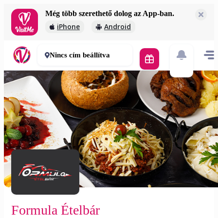
Még több szerethető dolog az App-ban.
Formula Ételbár
iPhone
Android
4 000 Ft
75-95 perc
Nincs cím beállítva
Formula Ételbár