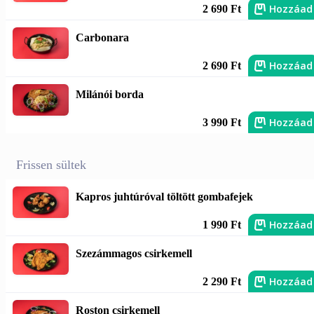
Hozzáad
2 690 Ft
Carbonara
Hozzáad
2 690 Ft
Milánói borda
Hozzáad
3 990 Ft
Frissen sültek
Kapros juhtúróval töltött gombafejek
Hozzáad
1 990 Ft
Szezámmagos csirkemell
Hozzáad
2 290 Ft
Roston csirkemell