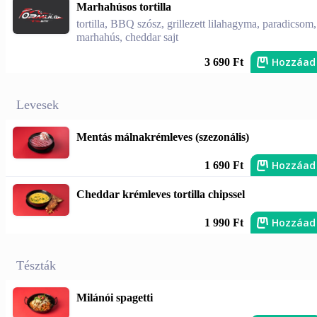
Marhahúsos tortilla
tortilla, BBQ szósz, grillezett lilahagyma, paradicsom,
marhahús, cheddar sajt
Hozzáad
3 690 Ft
Levesek
Mentás málnakrémleves (szezonális)
Hozzáad
1 690 Ft
Cheddar krémleves tortilla chipssel
Hozzáad
1 990 Ft
Tészták
Milánói spagetti