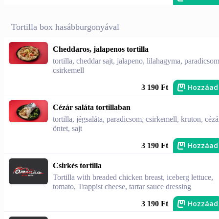
Tortilla box hasábburgonyával
Cheddaros, jalapenos tortilla
tortilla, cheddar sajt, jalapeno, lilahagyma, paradicsom
csirkemell
Hozzáad
3 190 Ft
Cézár saláta tortillaban
tortilla, jégsaláta, paradicsom, csirkemell, kruton, cézá
öntet, sajt
Hozzáad
3 190 Ft
Csirkés tortilla
Tortilla with breaded chicken breast, iceberg lettuce,
tomato, Trappist cheese, tartar sauce dressing
Hozzáad
3 190 Ft