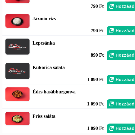
Hozzáad
790 Ft
Jázmin rizs
Hozzáad
790 Ft
Lepcsánka
Hozzáad
890 Ft
Kukorica saláta
Hozzáad
1 090 Ft
Édes hasábburgonya
Hozzáad
1 090 Ft
Friss saláta
Hozzáad
1 090 Ft