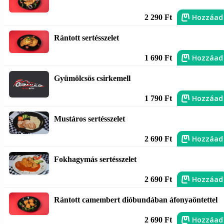
Hozzáad
2 290 Ft
Rántott sertésszelet
Hozzáad
1 690 Ft
Gyümölcsös csirkemell
Hozzáad
1 790 Ft
Mustáros sertésszelet
Hozzáad
2 690 Ft
Fokhagymás sertésszelet
Hozzáad
2 690 Ft
Rántott camembert dióbundában áfonyaöntettel
Hozzáad
2 690 Ft