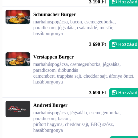
Hozzáad
3 190 Ft
Schumacher Burger
marhahúspogácsa, bacon, csemegeuborka,
paradicsom, jégsaláta, csalamádé, mustár,
hasábburgonya
Hozzáad
3 690 Ft
Verstappen Burger
marhahúspogácsa, csemegeuborka, jégsaláta,
paradicsom, dióbundás
camembert, trappista sajt, cheddar sajt, áfonya öntet,
hasábburgonya
Hozzáad
3 690 Ft
Andretti Burger
marhahúspogácsa, jégsaláta, csemegeuborka,
paradicsom, bacon,
pirított hagyma, cheddar sajt, BBQ szósz,
hasábburgonya