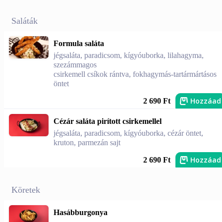
Saláták
Formula saláta
jégsaláta, paradicsom, kígyóuborka, lilahagyma,
szezámmagos
csirkemell csíkok rántva, fokhagymás-tartármártásos
öntet
Hozzáad
2 690 Ft
Cézár saláta pirított csirkemellel
jégsaláta, paradicsom, kígyóuborka, cézár öntet,
kruton, parmezán sajt
Hozzáad
2 690 Ft
Köretek
Hasábburgonya