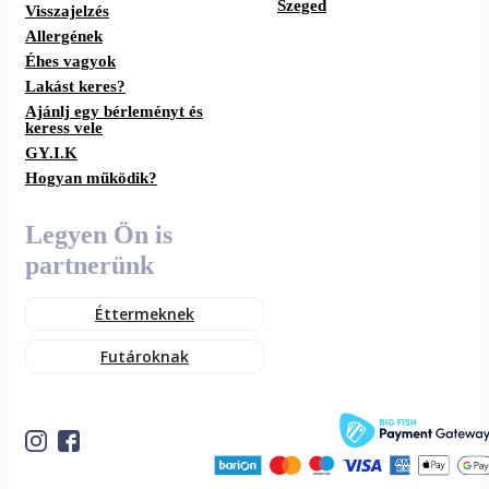
Szeged
Visszajelzés
Allergének
Éhes vagyok
Lakást keres?
Ajánlj egy bérleményt és
keress vele
GY.I.K
Hogyan működik?
Legyen Ön is
partnerünk
Éttermeknek
Futároknak