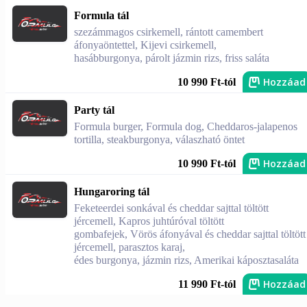
Formula tál
szezámmagos csirkemell, rántott camembert
áfonyaöntettel, Kijevi csirkemell,
hasábburgonya, párolt jázmin rizs, friss saláta
Hozzáad
10 990 Ft-tól
Party tál
Formula burger, Formula dog, Cheddaros-jalapenos
tortilla, steakburgonya, válaszható öntet
Hozzáad
10 990 Ft-tól
Hungaroring tál
Feketeerdei sonkával és cheddar sajttal töltött
jércemell, Kapros juhtúróval töltött
gombafejek, Vörös áfonyával és cheddar sajttal töltött
jércemell, parasztos karaj,
édes burgonya, jázmin rizs, Amerikai káposztasaláta
Hozzáad
11 990 Ft-tól