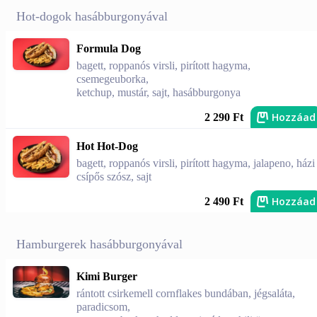
Hot-dogok hasábburgonyával
Formula Dog
bagett, roppanós virsli, pirított hagyma,
csemegeuborka,
ketchup, mustár, sajt, hasábburgonya
Hozzáad
2 290 Ft
Hot Hot-Dog
bagett, roppanós virsli, pirított hagyma, jalapeno, házi
csípős szósz, sajt
Hozzáad
2 490 Ft
Hamburgerek hasábburgonyával
Kimi Burger
rántott csirkemell cornflakes bundában, jégsaláta,
paradicsom,