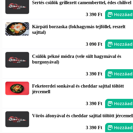
Sertés csülök grillezett camemberttel, édes chilivel
Hozzáad
3 390 Ft
Kárpáti borzaska (fokhagymás tejföllel, reszelt
sajttal)
Hozzáad
3 090 Ft
Csülök pékné módra (vele sült hagymával és
burgonyával)
Hozzáad
3 390 Ft
Feketeerdei sonkával és cheddar sajttal töltött
jércemell
Hozzáad
3 390 Ft
Vörös áfonyával és cheddar sajttal töltött jércemel
Hozzáad
3 390 Ft