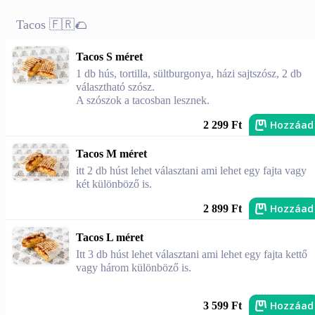
Tacos 🇫🇷🌮
Tacos S méret
1 db hús, tortilla, sültburgonya, házi sajtszósz, 2 db
választható szósz.
A szószok a tacosban lesznek.
Hozzáad
2 299 Ft
Tacos M méret
itt 2 db húst lehet választani ami lehet egy fajta vagy
két különböző is.
Hozzáad
2 899 Ft
Tacos L méret
Itt 3 db húst lehet választani ami lehet egy fajta kettő
vagy három különböző is.
Hozzáad
3 599 Ft