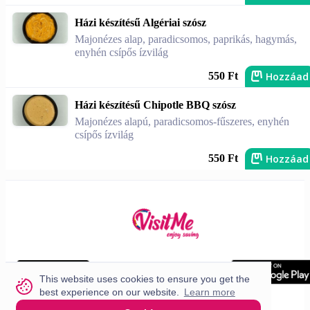
Házi készítésű Algériai szósz
Majonézes alap, paradicsomos, paprikás, hagymás,
enyhén csípős ízvilág
Hozzáad
550 Ft
Házi készítésű Chipotle BBQ szósz
Majonézes alapú, paradicsomos-fűszeres, enyhén
csípős ízvilág
Hozzáad
550 Ft
This website uses cookies to ensure you get the
best experience on our website.
Learn more