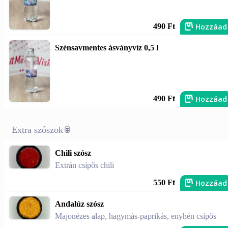
Hozzáad
490 Ft
Szénsavmentes ásványvíz 0,5 l
Hozzáad
490 Ft
Extra szószok🥫
Chili szósz
Extrán csípős chili
Hozzáad
550 Ft
Andalúz szósz
Majonézes alap, hagymás-paprikás, enyhén csípős