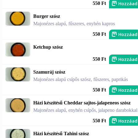
Hozzáad
550 Ft
Burger szósz
Majonézes alapú, fűszeres, enyhén kapros
Hozzáad
550 Ft
Ketchup szósz
Hozzáad
550 Ft
Szamuráj szósz
Majonézes alapú csípős szósz, fűszeres, paprikás
Hozzáad
550 Ft
Házi készítésű Cheddar sajtos-jalapeneos szósz
Majonézes alapú, enyhén csípős, jalapeno darabokkal
Hozzáad
550 Ft
Házi készítésű Tahini szósz