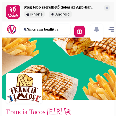
Még több szerethető dolog az App-ban.
Francia Tacos 🇫🇷 🚀
iPhone
Android
2 000 Ft
30-50 perc
Nincs cím beállítva
Francia Tacos 🇫🇷 🚀