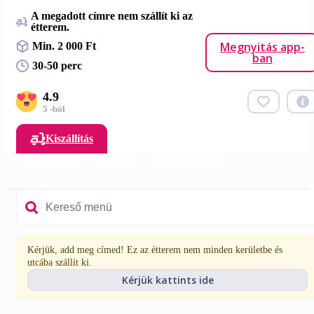
A megadott címre nem szállít ki az
étterem.
Megnyitás app-
Min. 2 000 Ft
ban
30-50 perc
4.9
5 -ból
Kiszállítás
Tacos 🇫🇷🌮
Üdítők 🥤
Extra szószok🥫
Kérjük, add meg címed! Ez az étterem nem minden kerületbe és
utcába szállít ki.
Kérjük kattints ide