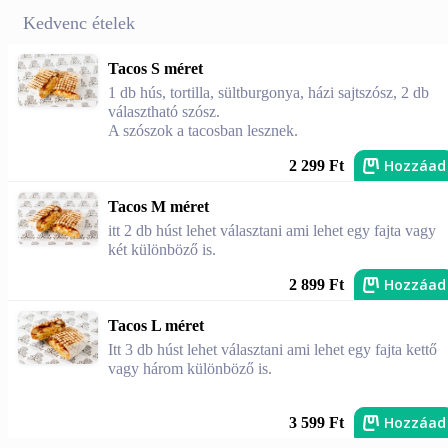
Kedvenc ételek
Tacos S méret
1 db hús, tortilla, sültburgonya, házi sajtszósz, 2 db
választható szósz.
A szószok a tacosban lesznek.
Hozzáad
2 299 Ft
Tacos M méret
itt 2 db húst lehet választani ami lehet egy fajta vagy
két különböző is.
Hozzáad
2 899 Ft
Tacos L méret
Itt 3 db húst lehet választani ami lehet egy fajta kettő
vagy három különböző is.
Hozzáad
3 599 Ft