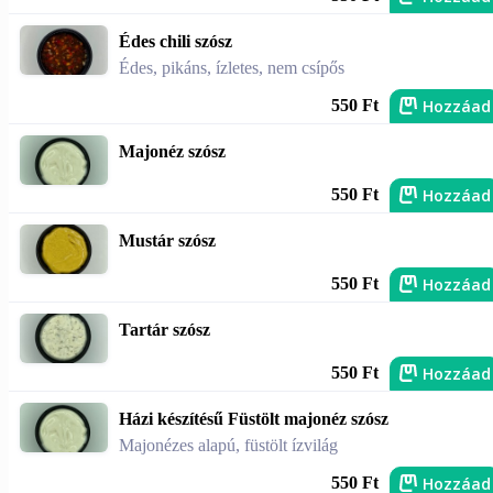
Édes chili szósz
Édes, pikáns, ízletes, nem csípős
Hozzáad
550 Ft
Majonéz szósz
Hozzáad
550 Ft
Mustár szósz
Hozzáad
550 Ft
Tartár szósz
Hozzáad
550 Ft
Házi készítésű Füstölt majonéz szósz
Majonézes alapú, füstölt ízvilág
Hozzáad
550 Ft