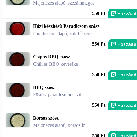
Majonézes alapú, szezámmagos
Hozzáad
550 Ft
Házi készítésű Paradicsom szósz
Paradicsom alapú, zöldfűszeres
Hozzáad
550 Ft
Csípős BBQ szósz
Chili és BBQ keveréke
Hozzáad
550 Ft
BBQ szósz
Füstös, paradicsomos ízű
Hozzáad
550 Ft
Borsos szósz
Majonézes alapú, borsos íz
Hozzáad
550 Ft