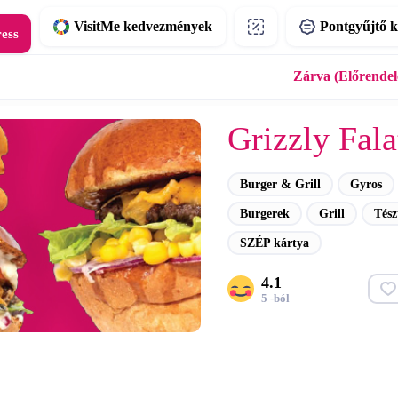
VisitMe kedvezmények
Pontgyűjtő k
ress
Zárva (Előrendelé
Grizzly Fal
Burger & Grill
Gyros
Burgerek
Grill
Tész
SZÉP kártya
4.1
5 -ból