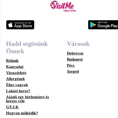
Hadd segítsünk
Városok
Önnek
Debrecen
Budapest
Rólunk
Pécs
Kapcsolat
Szeged
Visszajelzés
Allergének
Éhes vagyok
Lakást keres?
Ajánlj egy bérleményt és
keress vele
GY.I.K
Hogyan működik?