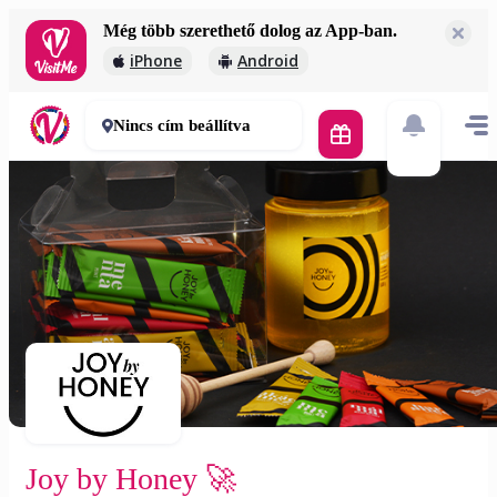
Még több szerethető dolog az App-ban.
Joy by Honey 🚀
iPhone
Android
1 800 Ft
30-50 perc
Nincs cím beállítva
Joy by Honey 🚀