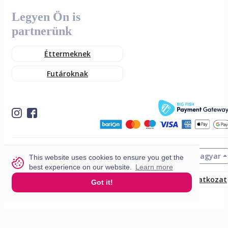
Legyen Ön is
partnerünk
Éttermeknek
Futároknak
Magyar
© 2026 VisitMe. Minden jog fenntartva.
This website uses cookies to ensure you get the
best experience on our website.
Learn more
Felhasználási feltételek
Adatvédelmi nyilatkozat
Got it!
Build nr. 34ded52