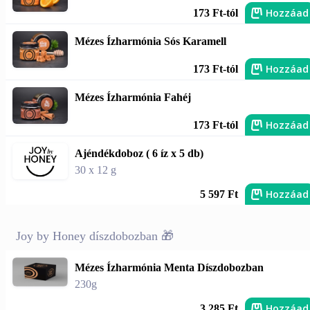
Hozzáad
173 Ft-tól
Mézes Ízharmónia Sós Karamell
Hozzáad
173 Ft-tól
Mézes Ízharmónia Fahéj
Hozzáad
173 Ft-tól
Ajéndékdoboz ( 6 íz x 5 db)
30 x 12 g
Hozzáad
5 597 Ft
Joy by Honey díszdobozban 🎁
Mézes Ízharmónia Menta Díszdobozban
230g
Hozzáad
3 285 Ft