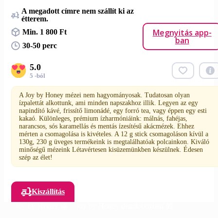
A megadott címre nem szállít ki az
étterem.
Megnyitás app-
Min. 1 800 Ft
ban
30-50 perc
5.0
5 -ból
A Joy by Honey mézei nem hagyományosak. Tudatosan olyan
ízpalettát alkottunk, ami minden napszakhoz illik. Legyen az egy
napindító kávé, frissítő limonádé, egy forró tea, vagy éppen egy esti
kakaó. Különleges, prémium ízharmóniáink: málnás, fahéjas,
narancsos, sós karamellás és mentás ízesítésű akácmézek. Ehhez
mérten a csomagolása is kivételes. A 12 g stick csomagoláson kívül a
130g, 230 g üveges termékeink is megtalálhatóak polcainkon. Kiváló
minőségű mézeink Létavértesen kisüzemünkben készülnek. Édesen
szép az élet!
Kiszállítás
Joy by Honey 🍯
Joy by Honey díszdobozban 🎁