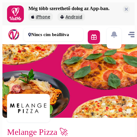
Még több szerethető dolog az App-ban.
Melange Pizza 🚀
iPhone
Android
1 950 Ft
30-50 perc
Nincs cím beállítva
Melange Pizza 🚀