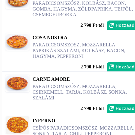
PARADICSOMSZÓSZ, KOLBÁSZ, BACON,
GOMBA, HAGYMA, ZÖLDPAPRIKA, TEJFÖL,
CSEMEGEUBORKA
Hozzáad
2 790 Ft-tól
COSA NOSTRA
PARADICSOMSZÓSZ, MOZZARELLA,
PAPRIKÁS SZALÁMI, KOLBÁSZ, BACON,
HAGYMA, PEPPERONI
Hozzáad
2 790 Ft-tól
CARNE AMORE
PARADICSOMSZÓSZ, MOZZARELLA,
CSIRKEMELL, TARJA, KOLBÁSZ, SONKA,
SZALÁMI
Hozzáad
2 790 Ft-tól
INFERNO
CSÍPŐS PARADICSOMSZÓSZ, MOZZARELLA,
SONKA, TARJA, CHILI, PEPPERONI,