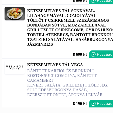
Hozzáad
8 690 Ft
KÉTSZEMÉLYES TÁL SONKÁVAL,
LILAHAGYMÁVAL, GOMOLYÁVAL
TÖLTÖTT CSIRKEMELL SZEZÁMMAGOS
BUNDÁBAN SÜTVE, MOZZARELLÁVAL
GRILLEZETT CSIRKECOMB, GYROS HÚSO
TORTILLATEKERCS, RÁNTOTT BROKKOLI
TZATZIKI SALÁTÁVAL, HASÁBBURGONYA
JÁZMINRIZS
Hozzáad
8 690 Ft
KÉTSZEMÉLYES TÁL VEGA
RÁNTOTT KARFIOL ÉS BROKKOLI,
ROSTONSÜLT GOMOLYA, RÁNTOTT
CAMAMBERT
KEVERT SALÁTA, GRILLEZETT ZÖLDSÉG,
SÜLT ÉDESBURGONYA HASÁB,
EZERSZIGET ÖNTET, ÁFONYA LEKVÁR
Hozzáad
8 190 Ft