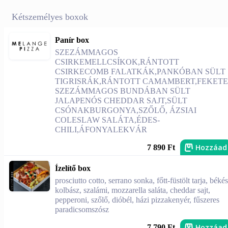
Kétszemélyes boxok
Panír box
SZEZÁMMAGOS
CSIRKEMELLCSÍKOK,RÁNTOTT
CSIRKECOMB FALATKÁK,PANKÓBAN SÜLT
TIGRISRÁK,RÁNTOTT CAMAMBERT,FEKETE
SZEZÁMMAGOS BUNDÁBAN SÜLT
JALAPENÓS CHEDDAR SAJT,SÜLT
CSÓNAKBURGONYA,SZŐLŐ, ÁZSIAI
COLESLAW SALÁTA,ÉDES-
CHILI,ÁFONYALEKVÁR
Hozzáad
7 890 Ft
Ízelítő box
prosciutto cotto, serrano sonka, főtt-füstölt tarja, békés
kolbász, szalámi, mozzarella saláta, cheddar sajt,
pepperoni, szőlő, dióbél, házi pizzakenyér, fűszeres
paradicsomszósz
Hozzáad
7 790 Ft