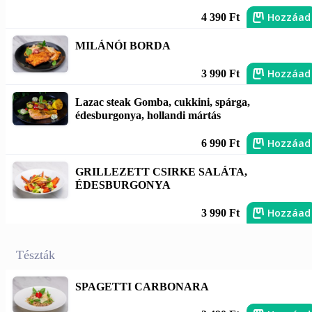
Hozzáad
4 390 Ft
MILÁNÓI BORDA
Hozzáad
3 990 Ft
Lazac steak Gomba, cukkini, spárga,
édesburgonya, hollandi mártás
Hozzáad
6 990 Ft
GRILLEZETT CSIRKE SALÁTA,
ÉDESBURGONYA
Hozzáad
3 990 Ft
Tészták
SPAGETTI CARBONARA