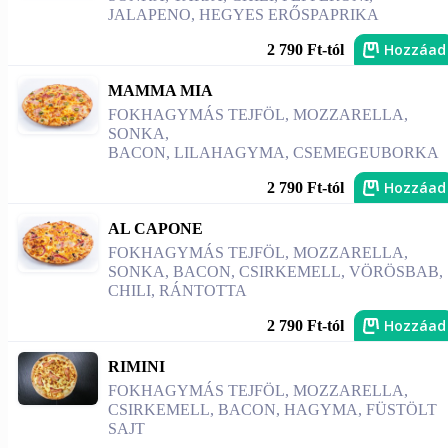
JALAPENO, HEGYES ERŐSPAPRIKA
Hozzáad
2 790 Ft-tól
MAMMA MIA
FOKHAGYMÁS TEJFÖL, MOZZARELLA,
SONKA,
BACON, LILAHAGYMA, CSEMEGEUBORKA
Hozzáad
2 790 Ft-tól
AL CAPONE
FOKHAGYMÁS TEJFÖL, MOZZARELLA,
SONKA, BACON, CSIRKEMELL, VÖRÖSBAB,
CHILI, RÁNTOTTA
Hozzáad
2 790 Ft-tól
RIMINI
FOKHAGYMÁS TEJFÖL, MOZZARELLA,
CSIRKEMELL, BACON, HAGYMA, FÜSTÖLT
SAJT