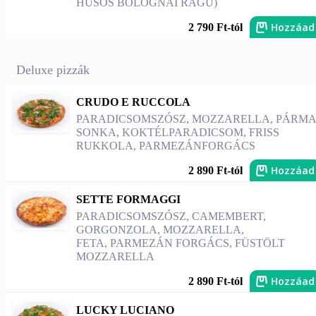
HÚSOS BOLOGNAI RAGU)
Hozzáad
2 790 Ft-tól
Deluxe pizzák
CRUDO E RUCCOLA
PARADICSOMSZÓSZ, MOZZARELLA, PÁRMA
SONKA, KOKTÉLPARADICSOM, FRISS
RUKKOLA, PARMEZÁNFORGÁCS
Hozzáad
2 890 Ft-tól
SETTE FORMAGGI
PARADICSOMSZÓSZ, CAMEMBERT,
GORGONZOLA, MOZZARELLA,
FETA, PARMEZÁN FORGÁCS, FÜSTÖLT
MOZZARELLA
Hozzáad
2 890 Ft-tól
LUCKY LUCIANO