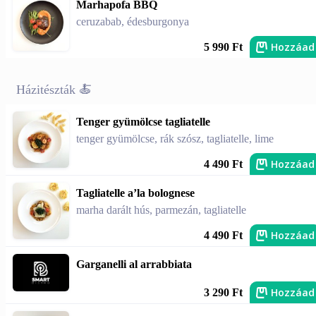
Marhapofa BBQ
ceruzabab, édesburgonya
Hozzáad
5 990 Ft
Házitészták 🍝
Tenger gyümölcse tagliatelle
tenger gyümölcse, rák szósz, tagliatelle, lime
Hozzáad
4 490 Ft
Tagliatelle a’la bolognese
marha darált hús, parmezán, tagliatelle
Hozzáad
4 490 Ft
Garganelli al arrabbiata
Hozzáad
3 290 Ft