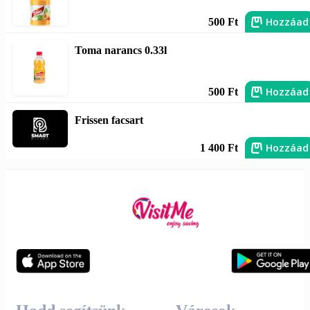
Hozzáad
500 Ft
Toma narancs 0.33l
Hozzáad
500 Ft
Frissen facsart
Hozzáad
1 400 Ft