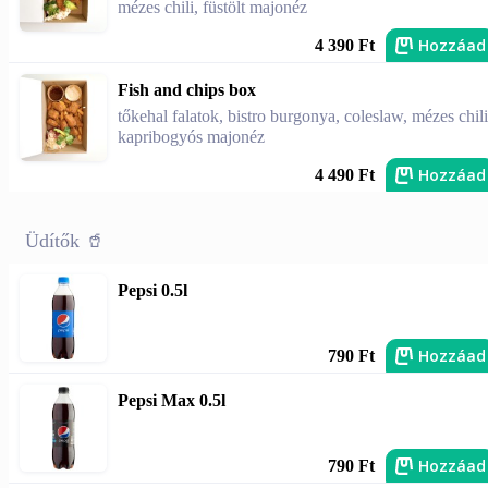
mézes chili, füstölt majonéz
Hozzáad
4 390 Ft
Fish and chips box
tőkehal falatok, bistro burgonya, coleslaw, mézes chili
kapribogyós majonéz
Hozzáad
4 490 Ft
Üdítők 🥤
Pepsi 0.5l
Hozzáad
790 Ft
Pepsi Max 0.5l
Hozzáad
790 Ft