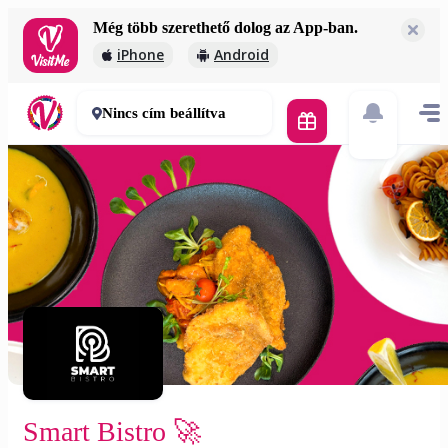
Még több szerethető dolog az App-ban.
Smart Bistro 🚀
iPhone
Android
2 000 Ft
30-50 perc
Nincs cím beállítva
Smart Bistro 🚀