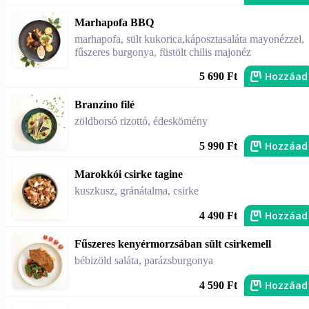
Marhapofa BBQ
marhapofa, sült kukorica,káposztasaláta mayonézzel,
fűszeres burgonya, füstölt chilis majonéz
Hozzáad
5 690 Ft
Branzino filé
zöldborsó rizottó, édeskömény
Hozzáad
5 990 Ft
Marokkói csirke tagine
kuszkusz, gránátalma, csirke
Hozzáad
4 490 Ft
Fűszeres kenyérmorzsában sült csirkemell
bébizöld saláta, parázsburgonya
Hozzáad
4 590 Ft