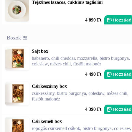
Tejszines lazacos, cukkinis tagliolini
Hozzáad
4 890 Ft
Boxok 🍱
Sajt box
habanero, chili cheddar, mozzarella, bistro burgonya,
coleslaw, mézes chili, füstölt majonéz
Hozzáad
4 490 Ft
Csirkeszárny box
csirkeszárny, bistro burgonya, coleslaw, mézes chili,
füstölt majonéz
Hozzáad
4 390 Ft
Csirkemell box
ropogós csirkemell csíkok, bistro burgonya, coleslaw,