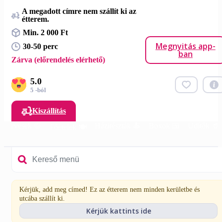
A megadott címre nem szállít ki az
étterem.
Min. 2 000 Ft
Megnyitás app-
30-50 perc
ban
Zárva (előrendelés elérhető)
5.0
5 -ból
Kiszállítás
Levesek 🍲
Házitészták 🍝
Boxok 🍱
Üdítők 🥤
Főételek 🍽️
Kérjük, add meg címed! Ez az étterem nem minden kerületbe és
utcába szállít ki.
Kérjük kattints ide