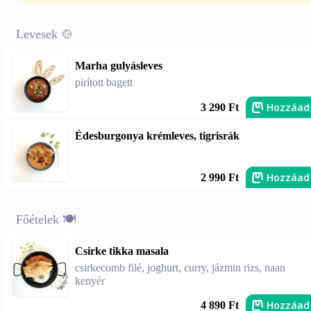
Levesek 🍲
Marha gulyásleves
pirított bagett
Hozzáad
3 290 Ft
Édesburgonya krémleves, tigrisrák
Hozzáad
2 990 Ft
Főételek 🍽️
Csirke tikka masala
csirkecomb filé, joghurt, curry, jázmin rizs, naan
kenyér
Hozzáad
4 890 Ft