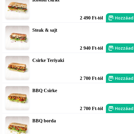
Hozzáad
2 490 Ft-tól
Steak & sajt
Hozzáad
2 940 Ft-tól
Csirke Teriyaki
Hozzáad
2 700 Ft-tól
BBQ Csirke
Hozzáad
2 700 Ft-tól
BBQ borda