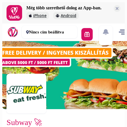
Még több szerethető dolog az App-ban.
Subway 🚀
iPhone
Android
2 000 Ft
30-50 perc
Nincs cím beállítva
Subway 🚀