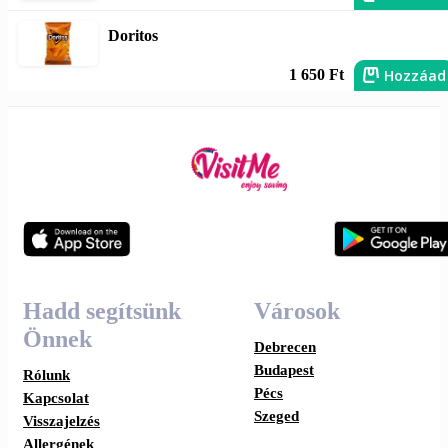
Doritos
Hozzáad
1 650 Ft
Hadd segítsünk
Városok
Önnek
Debrecen
Budapest
Rólunk
Pécs
Kapcsolat
Szeged
Visszajelzés
Allergének