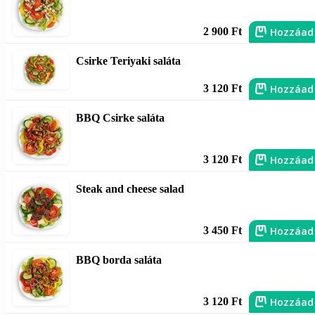
Hozzáad
2 900 Ft
Csirke Teriyaki saláta
Hozzáad
3 120 Ft
BBQ Csirke saláta
Hozzáad
3 120 Ft
Steak and cheese salad
Hozzáad
3 450 Ft
BBQ borda saláta
Hozzáad
3 120 Ft