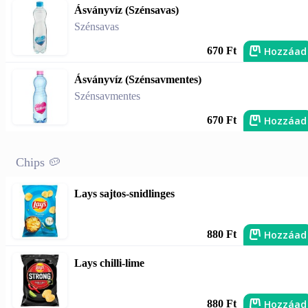
Ásványvíz (Szénsavas)
Szénsavas
Hozzáad
670 Ft
Ásványvíz (Szénsavmentes)
Szénsavmentes
Hozzáad
670 Ft
Chips 🥔
Lays sajtos-snidlinges
Hozzáad
880 Ft
Lays chilli-lime
Hozzáad
880 Ft