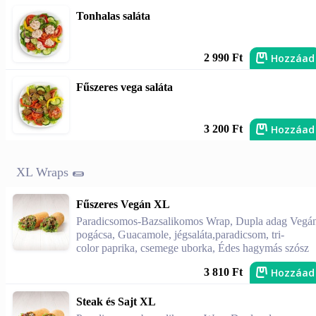
Tonhalas saláta
Hozzáad
2 990 Ft
Fűszeres vega saláta
Hozzáad
3 200 Ft
XL Wraps 🌯
Fűszeres Vegán XL
Paradicsomos-Bazsalikomos Wrap, Dupla adag Vegá
pogácsa, Guacamole, jégsaláta,paradicsom, tri-
color paprika, csemege uborka, Édes hagymás szósz
Hozzáad
3 810 Ft
Steak és Sajt XL