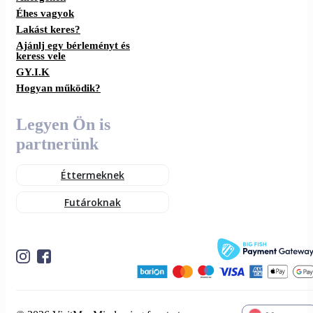
Éhes vagyok
Lakást keres?
Ajánlj egy bérleményt és
keress vele
GY.I.K
Hogyan működik?
Legyen Ön is
partnerünk
Éttermeknek
Futároknak