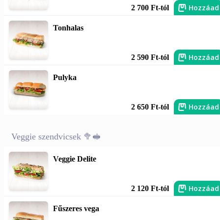
Hozzáad
2 700 Ft-tól
Tonhalas
Hozzáad
2 590 Ft-tól
Pulyka
Hozzáad
2 650 Ft-tól
Veggie szendvicsek 🥦🥪
Veggie Delite
Hozzáad
2 120 Ft-tól
Fűszeres vega