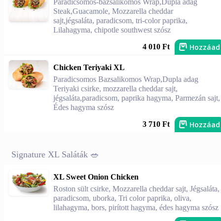
Paradicsomos-bazsalikomos Wrap,Dupla adag
Steak,Guacamole, Mozzarella cheddar
sajt,jégsaláta, paradicsom, tri-color paprika,
Lilahagyma, chipotle southwest szósz
Hozzáad
4 010 Ft
Chicken Teriyaki XL
Paradicsomos Bazsalikomos Wrap,Dupla adag
Teriyaki csirke, mozzarella cheddar sajt,
jégsaláta,paradicsom, paprika hagyma, Parmezán sajt,
Édes hagyma szósz
Hozzáad
3 710 Ft
Signature XL Saláták 🥗
XL Sweet Onion Chicken
Roston sült csirke, Mozzarella cheddar sajt, Jégsaláta,
paradicsom, uborka, Tri color paprika, oliva,
lilahagyma, bors, pirított hagyma, édes hagyma szósz