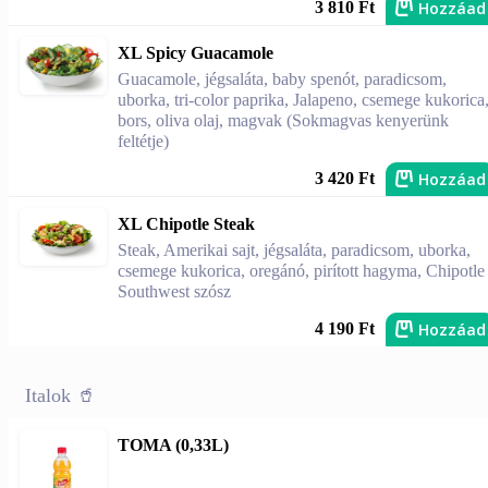
Hozzáad
3 810 Ft
XL Spicy Guacamole
Guacamole, jégsaláta, baby spenót, paradicsom,
uborka, tri-color paprika, Jalapeno, csemege kukorica
bors, oliva olaj, magvak (Sokmagvas kenyerünk
feltétje)
Hozzáad
3 420 Ft
XL Chipotle Steak
Steak, Amerikai sajt, jégsaláta, paradicsom, uborka,
csemege kukorica, oregánó, pirított hagyma, Chipotle
Southwest szósz
Hozzáad
4 190 Ft
Italok 🥤
TOMA (0,33L)