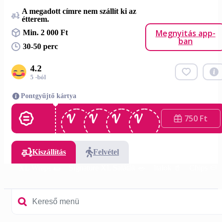
A megadott címre nem szállít ki az
étterem.
Megnyitás app-
Min. 2 000 Ft
ban
30-50 perc
4.2
5 -ból
Pontgyűjtő kártya
750 Ft
Kiszállítás
Felvétel
k 🥗
XL Wraps 🌯
Signature XL Saláták 🥗
Italok 🥤
Chips 🥔