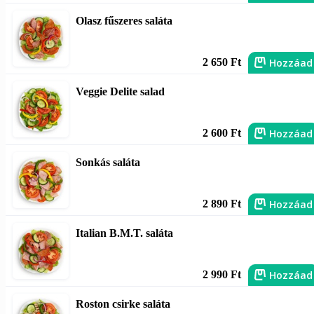
Olasz fűszeres saláta
Hozzáad
2 650 Ft
Veggie Delite salad
Hozzáad
2 600 Ft
Sonkás saláta
Hozzáad
2 890 Ft
Italian B.M.T. saláta
Hozzáad
2 990 Ft
Roston csirke saláta