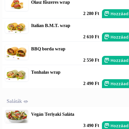
Olasz fűszeres wrap
Hozzáad
2 280 Ft
Italian B.M.T. wrap
Hozzáad
2 610 Ft
BBQ borda wrap
Hozzáad
2 550 Ft
Tonhalas wrap
Hozzáad
2 490 Ft
Saláták 🥗
Vegán Teriyaki Saláta
Hozzáad
3 490 Ft