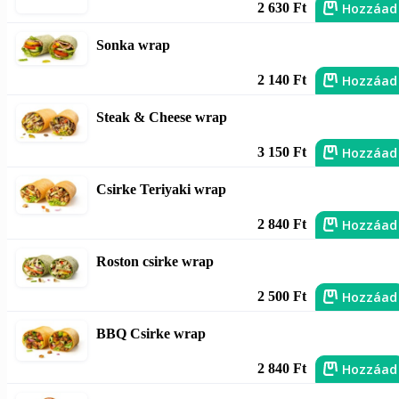
Hozzáad
2 630 Ft
Sonka wrap
Hozzáad
2 140 Ft
Steak & Cheese wrap
Hozzáad
3 150 Ft
Csirke Teriyaki wrap
Hozzáad
2 840 Ft
Roston csirke wrap
Hozzáad
2 500 Ft
BBQ Csirke wrap
Hozzáad
2 840 Ft