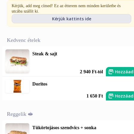
Kérjük, add meg címed! Ez az étterem nem minden kerületbe és
utcába szállít ki.
Kérjük kattints ide
Kedvenc ételek
Steak & sajt
Hozzáad
2 940 Ft-tól
Doritos
Hozzáad
1 650 Ft
Reggelik 🥪
Tükörtojásos szendvics + sonka