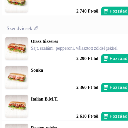
Hozzáad
2 740 Ft-tól
Szendvicsek 🥖
Olasz fűszeres
Sajt, szalámi, pepperoni, választott zöldségekkel.
Hozzáad
2 290 Ft-tól
Sonka
Hozzáad
2 360 Ft-tól
Italian B.M.T.
Hozzáad
2 610 Ft-tól
Roston csirke