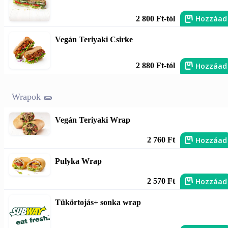
Hozzáad
2 800 Ft-tól
Vegán Teriyaki Csirke
Hozzáad
2 880 Ft-tól
Wrapok 🌯
Vegán Teriyaki Wrap
Hozzáad
2 760 Ft
Pulyka Wrap
Hozzáad
2 570 Ft
Tükörtojás+ sonka wrap