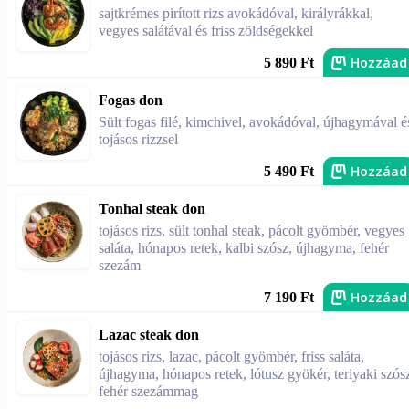
sajtkrémes pirított rizs avokádóval, királyrákkal,
vegyes salátával és friss zöldségekkel
Hozzáad
5 890 Ft
Fogas don
Sült fogas filé, kimchivel, avokádóval, újhagymával é
tojásos rizzsel
Hozzáad
5 490 Ft
Tonhal steak don
tojásos rizs, sült tonhal steak, pácolt gyömbér, vegyes
saláta, hónapos retek, kalbi szósz, újhagyma, fehér
szezám
Hozzáad
7 190 Ft
Lazac steak don
tojásos rizs, lazac, pácolt gyömbér, friss saláta,
újhagyma, hónapos retek, lótusz gyökér, teriyaki szós
fehér szezámmag