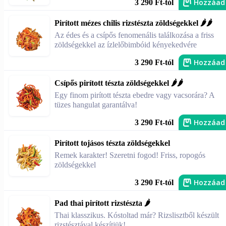
Hozzáad
3 290 Ft-tól
Pirított mézes chilis rizstészta zöldségekkel 🌶️🌶️
Az édes és a csípős fenomenális találkozása a friss
zöldségekkel az ízlelőbimbóid kényekedvére
Hozzáad
3 290 Ft-tól
Csípős pirított tészta zöldségekkel 🌶️🌶️
Egy finom pirított tészta ebedre vagy vacsorára? A
tüzes hangulat garantálva!
Hozzáad
3 290 Ft-tól
Pirított tojásos tészta zöldségekkel
Remek karakter! Szeretni fogod! Friss, ropogós
zöldségekkel
Hozzáad
3 290 Ft-tól
Pad thai pirított rizstészta 🌶️
Thai klasszikus. Kóstoltad már? Rizslisztből készült
rizstésztával készítjük!