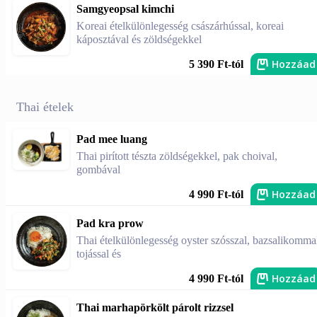
Samgyeopsal kimchi
Koreai ételkülönlegesség császárhússal, koreai
káposztával és zöldségekkel
Hozzáad
5 390 Ft-tól
Thai ételek
Pad mee luang
Thai pirított tészta zöldségekkel, pak choival,
gombával
Hozzáad
4 990 Ft-tól
Pad kra prow
Thai ételkülönlegesség oyster szósszal, bazsalikomma
tojással és
Hozzáad
4 990 Ft-tól
Thai marhapörkölt párolt rizzsel