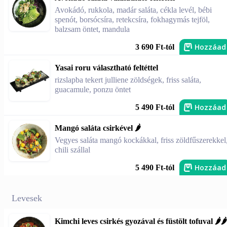
Avokádó, rukkola, madár saláta, cékla levél, bébi
spenót, borsócsíra, retekcsíra, fokhagymás tejföl,
balzsam öntet, mandula
Hozzáad
3 690 Ft-tól
Yasai roru választható feltéttel
rizslapba tekert julliene zöldségek, friss saláta,
guacamule, ponzu öntet
Hozzáad
5 490 Ft-tól
Mangó saláta csirkével 🌶️
Vegyes saláta mangó kockákkal, friss zöldfűszerekkel
chili szállal
Hozzáad
5 490 Ft-tól
Levesek
Kimchi leves csirkés gyozával és füstölt tofuval 🌶️🌶️