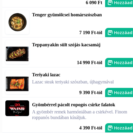
Hozzáad
6 090 Ft
Tenger gyümölcsei homárszószban
Hozzáad
7 190 Ft-tól
Teppanyakin sült szójás kacsamáj
Hozzáad
14 990 Ft-tól
Teriyaki lazac
Lazac steak teriyaki szószban, újhagymával
Hozzáad
9 390 Ft-tól
Gyömbérrel pácolt ropogós csirke falatok
A gyömbér remek harmóniában a csirkével. Finom
roppanós bundában kínáljuk.
Hozzáad
4 390 Ft-tól