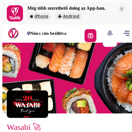
Még több szerethető dolog az App-ban.
Wasabi 🚀
iPhone
Android
2 000 Ft
30-50 perc
Nincs cím beállítva
Wasabi 🚀