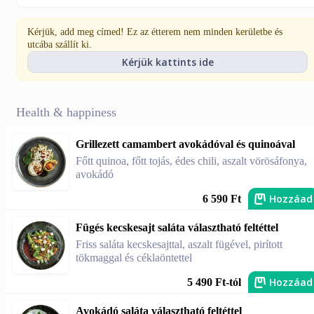
Kérjük, add meg címed! Ez az étterem nem minden kerületbe és
utcába szállít ki.
Kérjük kattints ide
Health & happiness
Grillezett camambert avokádóval és quinoával
Főtt quinoa, főtt tojás, édes chili, aszalt vörösáfonya,
avokádó
Hozzáad
6 590 Ft
Fügés kecskesajt saláta választható feltéttel
Friss saláta kecskesajttal, aszalt fügével, pirított
tökmaggal és céklaöntettel
Hozzáad
5 490 Ft-tól
Avokádó saláta választható feltéttel