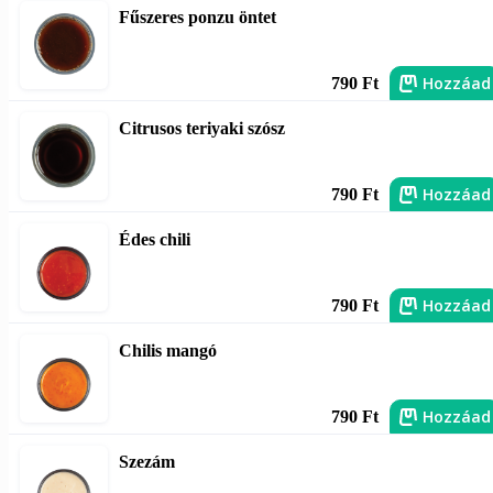
Fűszeres ponzu öntet
Hozzáad
790 Ft
Citrusos teriyaki szósz
Hozzáad
790 Ft
Édes chili
Hozzáad
790 Ft
Chilis mangó
Hozzáad
790 Ft
Szezám