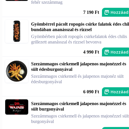
fehér szezámmag
Hozzáad
7 190 Ft
Gyömbérrel pácolt ropogós csirke falatok édes chil
bundában ananásszal és rizzsel
Gyömbérben pácolt ropogós csirkefalatok édes chilis
grillezett ananásszal és rizzsel bevonva
Hozzáad
4 990 Ft
Szezámmagos csirkemell jalapenos majonézzel és
sült édesburgonyával
Szezámmagos csirkemell és jalapenos majonéz sült
édesburgonyával
Hozzáad
6 090 Ft
Szezámmagos csirkemell jalapenos majonézzel és
sült burgonyával
Szezámmagos csirkemell és jalapenos majonézzel sült
burgonyával