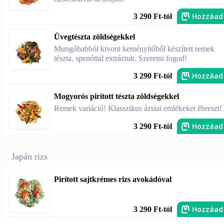
Hozzáad
3 290 Ft-tól
Üvegtészta zöldségekkel
Mungóbabból kivont keményítőből készített remek
tészta, spenóttal extráztuk. Szeretni fogod!
Hozzáad
3 290 Ft-tól
Mogyorós pirított tészta zöldségekkel
Remek variáció! Klasszikus ázsiai emlékeket ébreszt!
Hozzáad
3 290 Ft-tól
Japán rizs
Pirított sajtkrémes rizs avokádóval
Hozzáad
3 290 Ft-tól