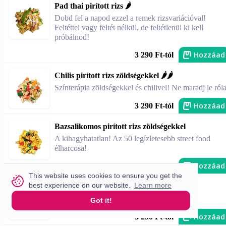
Pad thai pirított rizs 🌶️
Dobd fel a napod ezzel a remek rizsvariációval!
Feltéttel vagy feltét nélkül, de feltétlenül ki kell
próbálnod!
Hozzáad
3 290 Ft-tól
Chilis pirított rizs zöldségekkel 🌶️🌶️
Színterápia zöldségekkel és chilivel! Ne maradj le róla
Hozzáad
3 290 Ft-tól
Bazsalikomos pirított rizs zöldségekkel
A kihagyhatatlan! Az 50 legízletesebb street food
élharcosa!
Hozzáad
3 290 Ft-tól
This website uses cookies to ensure you get the
best experience on our website.
Learn more
Pirított brokkolis, tojásos rizs
Pirított brokkolis, tojásos rizs
Got it!
Hozzáad
3 290 Ft-tól