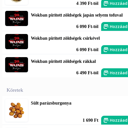
Hozzáad
4 390 Ft-tól
Wokban pirított zöldségek japán selyem tofuval
Hozzáad
6 090 Ft-tól
Wokban pirított zöldségek csirkével
Hozzáad
6 090 Ft-tól
Wokban pirított zöldségek rákkal
Hozzáad
6 490 Ft-tól
Köretek
Sült parázsburgonya
Hozzáad
1 690 Ft