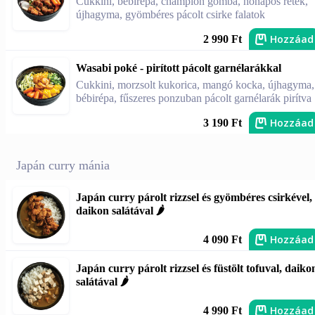
Cukkini, bébirépa, champion gomba, hónapos retek,
újhagyma, gyömbéres pácolt csirke falatok
Hozzáad
2 990 Ft
Wasabi poké - pirított pácolt garnélarákkal
Cukkini, morzsolt kukorica, mangó kocka, újhagyma,
bébirépa, fűszeres ponzuban pácolt garnélarák pirítva
Hozzáad
3 190 Ft
Japán curry mánia
Japán curry párolt rizzsel és gyömbéres csirkével,
daikon salátával 🌶️
Hozzáad
4 090 Ft
Japán curry párolt rizzsel és füstölt tofuval, daiko
salátával 🌶️
Hozzáad
4 990 Ft