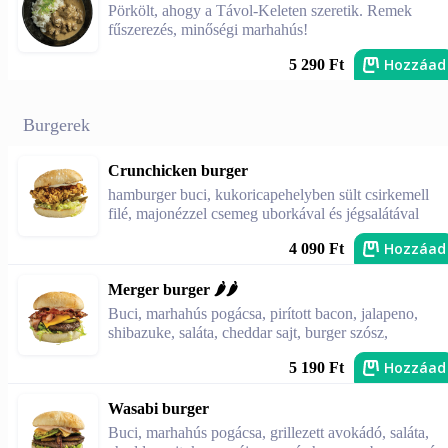
Pörkölt, ahogy a Távol-Keleten szeretik. Remek
fűszerezés, minőségi marhahús!
Hozzáad
5 290 Ft
Burgerek
Crunchicken burger
hamburger buci, kukoricapehelyben sült csirkemell
filé, majonézzel csemeg uborkával és jégsalátával
Hozzáad
4 090 Ft
Merger burger 🌶️🌶️
Buci, marhahús pogácsa, pirított bacon, jalapeno,
shibazuke, saláta, cheddar sajt, burger szósz,
Hozzáad
5 190 Ft
Wasabi burger
Buci, marhahús pogácsa, grillezett avokádó, saláta,