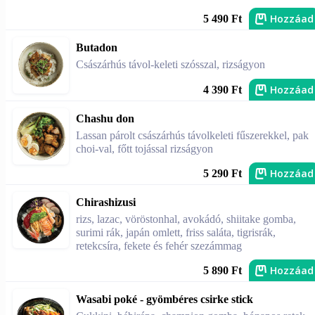
Hozzáad
5 490 Ft
Butadon
Császárhús távol-keleti szósszal, rizságyon
Hozzáad
4 390 Ft
Chashu don
Lassan párolt császárhús távolkeleti fűszerekkel, pak
choi-val, főtt tojással rizságyon
Hozzáad
5 290 Ft
Chirashizusi
rizs, lazac, vöröstonhal, avokádó, shiitake gomba,
surimi rák, japán omlett, friss saláta, tigrisrák,
retekcsíra, fekete és fehér szezámmag
Hozzáad
5 890 Ft
Wasabi poké - gyömbéres csirke stick