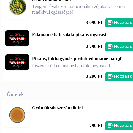
Tengeri sóval szórt tradicionális szójabab. Isteni és
rendkívül egészséges!
Hozzáad
3 090 Ft
Edamame bab saláta pikáns togarasi
Hozzáad
2 790 Ft
Pikáns, fokhagymás pirított edamame bab 🌶️
fűszeres sült edamame bab fokhagymával
Hozzáad
3 290 Ft
Öntetek
Gyümölcsös szezám öntet
Hozzáad
790 Ft