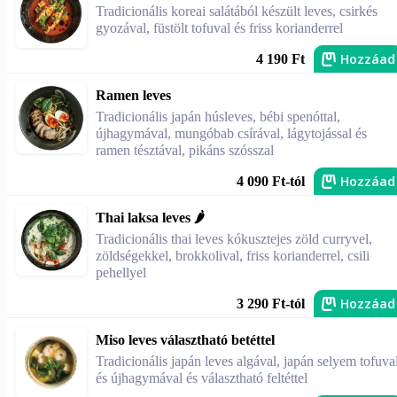
Tradicionális koreai salátából készült leves, csirkés
gyozával, füstölt tofuval és friss korianderrel
Hozzáad
4 190 Ft
Ramen leves
Tradicionális japán húsleves, bébi spenóttal,
újhagymával, mungóbab csírával, lágytojással és
ramen tésztával, pikáns szósszal
Hozzáad
4 090 Ft-tól
Thai laksa leves 🌶️
Tradicionális thai leves kókusztejes zöld curryvel,
zöldségekkel, brokkolival, friss korianderrel, csili
pehellyel
Hozzáad
3 290 Ft-tól
Miso leves választható betéttel
Tradicionális japán leves algával, japán selyem tofuva
és újhagymával és választható feltéttel