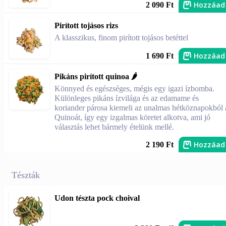
Hozzáad
2 090 Ft
Pirított tojásos rizs
A klasszikus, finom pirított tojásos betéttel
Hozzáad
1 690 Ft
Pikáns pirított quinoa 🌶️
Könnyed és egészséges, mégis egy igazi ízbomba.
Különleges pikáns ízvilága és az edamame és
koriander párosa kiemeli az unalmas hétköznapokból 
Quinoát, így egy izgalmas köretet alkotva, ami jó
választás lehet bármely ételünk mellé.
Hozzáad
2 190 Ft
Tészták
Udon tészta pock choival