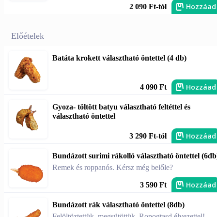
Hozzáad
2 090 Ft-tól
Előételek
Batáta krokett választható öntettel (4 db)
Hozzáad
4 090 Ft
Gyoza- töltött batyu választható feltéttel és
választható öntettel
Hozzáad
3 290 Ft-tól
Bundázott surimi rákolló választható öntettel (6db
Remek és roppanós. Kérsz még belőle?
Hozzáad
3 590 Ft
Bundázott rák választható öntettel (8db)
Felöltöztettük, megsütöttük. Ropogtasd élvezettel!