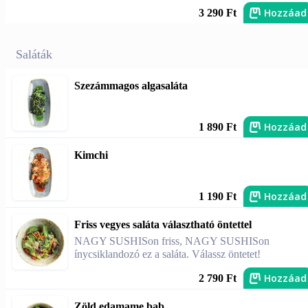
Hozzáad
3 290 Ft
Saláták
Szezámmagos algasaláta
Hozzáad
1 890 Ft
Kimchi
Hozzáad
1 190 Ft
Friss vegyes saláta választható öntettel
NAGY SUSHISon friss, NAGY SUSHISon
ínycsiklandozó ez a saláta. Válassz öntetet!
Hozzáad
2 790 Ft
Zöld edamame bab