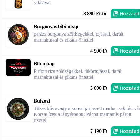
salátával
Hozzáad
3 890 Ft-tól
Burgonyás bibimbap
parázs burgonya zöldségekkel, tojással, darált
marhahússal és pikáns öntettel
Hozzáad
4 990 Ft
Bibimbap
Pirított rizs zöldségekkel, tükörtojással, darált
marhahússal és pikáns öntettel
Hozzáad
5 090 Ft
Bulgogi
Tüzes hús avagy a koreai grillezett marha csak rád vár
Koreai ízek a tányérodon! Pácolt marhahús párolt
rizzsel
Hozzáad
7 190 Ft