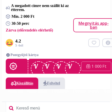
A megadott címre nem szállít ki az
étterem.
Min. 2 000 Ft
Megnyitás app-
30-50 perc
ban
Zárva (előrendelés elérhető)
4.2
5 -ból
Pontgyűjtő kártya
1 000 Ft
Kiszállítás
Felvétel
ták
Japán rizs
Bento boxok
Desszertek
Desszert levesek
Nagy 