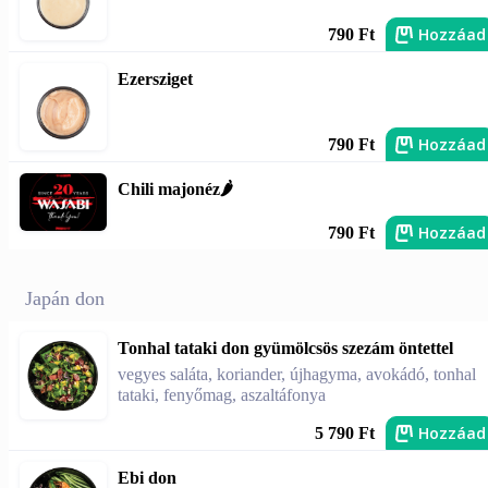
Hozzáad
790 Ft
Ezersziget
Hozzáad
790 Ft
Chili majonéz🌶️
Hozzáad
790 Ft
Japán don
Tonhal tataki don gyümölcsös szezám öntettel
vegyes saláta, koriander, újhagyma, avokádó, tonhal
tataki, fenyőmag, aszaltáfonya
Hozzáad
5 790 Ft
Ebi don