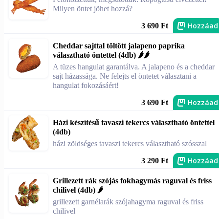
Milyen öntet jöhet hozzá?
Hozzáad
3 690 Ft
Cheddar sajttal töltött jalapeno paprika
választható öntettel (4db) 🌶️🌶️
A tüzes hangulat garantálva. A jalapeno és a cheddar
sajt házassága. Ne felejts el öntetet választani a
hangulat fokozásáért!
Hozzáad
3 690 Ft
Házi készítésű tavaszi tekercs választható öntettel
(4db)
házi zöldséges tavaszi tekercs választható szósszal
Hozzáad
3 290 Ft
Grillezett rák szójás fokhagymás raguval és friss
chilivel (4db) 🌶️
grillezett garnélarák szójahagyma raguval és friss
chilivel