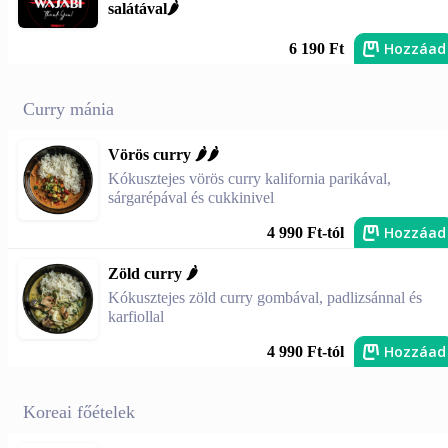
salátával🌶️
Hozzáad
6 190 Ft
Curry mánia
Vörös curry 🌶️🌶️
Kókusztejes vörös curry kalifornia parikával,
sárgarépával és cukkinivel
Hozzáad
4 990 Ft-tól
Zöld curry 🌶️
Kókusztejes zöld curry gombával, padlizsánnal és
karfiollal
Hozzáad
4 990 Ft-tól
Koreai főételek