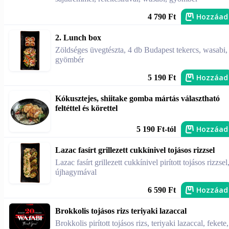
Hozzáad
4 790 Ft
2. Lunch box
Zöldséges üvegtészta, 4 db Budapest tekercs, wasabi,
gyömbér
Hozzáad
5 190 Ft
Kókusztejes, shiitake gomba mártás választható
feltéttel és körettel
Hozzáad
5 190 Ft-tól
Lazac fasírt grillezett cukkínivel tojásos rizzsel
Lazac fasírt grillezett cukkínivel pirított tojásos rizzsel
újhagymával
Hozzáad
6 590 Ft
Brokkolis tojásos rizs teriyaki lazaccal
Brokkolis pirított tojásos rizs, teriyaki lazaccal, fekete,