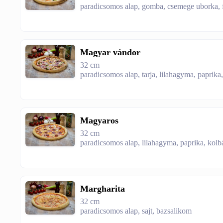
paradicsomos alap, gomba, csemege uborka, fe
Magyar vándor
32 cm
paradicsomos alap, tarja, lilahagyma, paprika
Magyaros
32 cm
paradicsomos alap, lilahagyma, paprika, kolbá
Margharita
32 cm
paradicsomos alap, sajt, bazsalikom