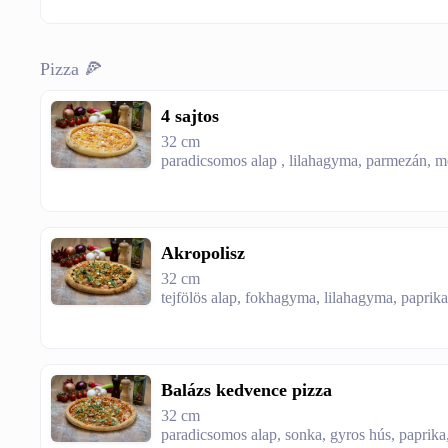
Pizza 🍕
4 sajtos
32 cm
paradicsomos alap , lilahagyma, parmezán, mozz
Akropolisz
32 cm
tejfölös alap, fokhagyma, lilahagyma, paprik
Balázs kedvence pizza
32 cm
paradicsomos alap, sonka, gyros hús, paprika,