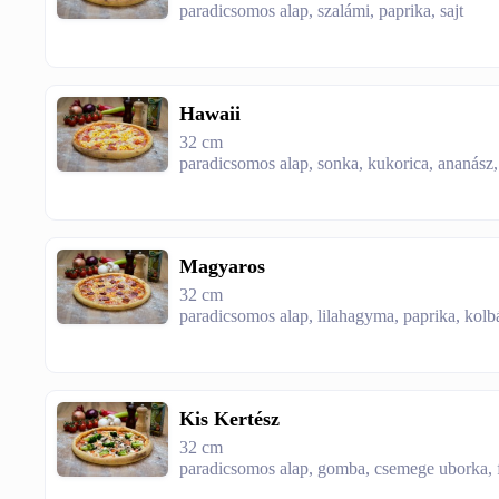
paradicsomos alap, szalámi, paprika, sajt
Hawaii
32 cm
paradicsomos alap, sonka, kukorica, ananász,
Magyaros
32 cm
paradicsomos alap, lilahagyma, paprika, kolbá
Kis Kertész
32 cm
paradicsomos alap, gomba, csemege uborka, fe