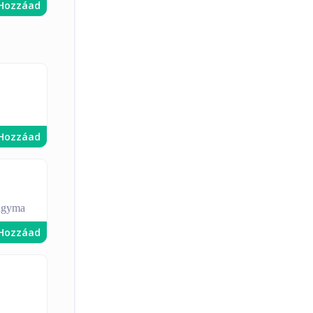
Hozzáad
Hozzáad
hagyma
Hozzáad