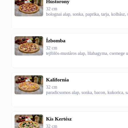
Hústorony
32 cm
bolognai alap, sonka, paprika, tarja, kolbász, 
Ízbomba
32 cm
tejfölös-mustáros alap, lilahagyma, csemege ubo
Kalifornia
32 cm
paradicsomos alap, sonka, bacon, kukorica, sa
Kis Kertész
32 cm