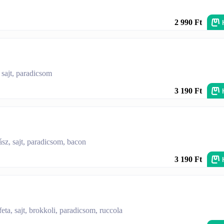
2 990 Ft
 sajt, paradicsom
3 190 Ft
sz, sajt, paradicsom, bacon
3 190 Ft
ta, sajt, brokkoli, paradicsom, ruccola