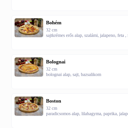
Bohém
32 cm
sajtkrémes erős alap, szalámi, jalapeno, feta , f
Bolognai
32 cm
bolognai alap, sajt, bazsalikom
Boston
32 cm
paradicsomos alap, lilahagyma, paprika, jalap