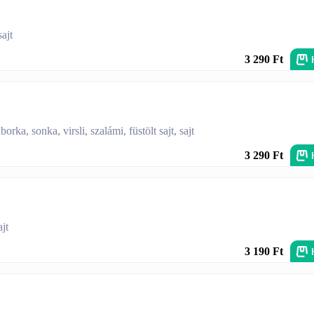
sajt
3 290 Ft
rka, sonka, virsli, szalámi, füstölt sajt, sajt
3 290 Ft
jt
3 190 Ft