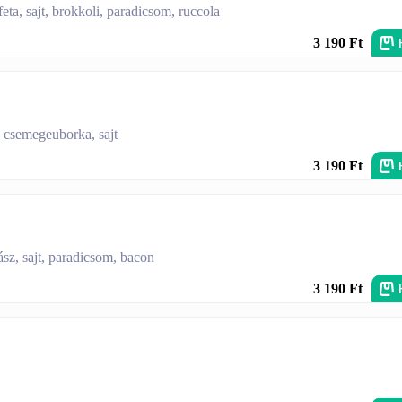
ta, sajt, brokkoli, paradicsom, ruccola
3 190 Ft
, csemegeuborka, sajt
3 190 Ft
sz, sajt, paradicsom, bacon
3 190 Ft