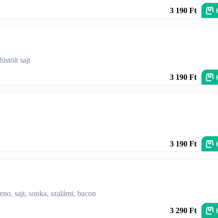
3 190 Ft
üstölt sajt
3 190 Ft
3 190 Ft
eno, sajt, sonka, szalámi, bacon
3 290 Ft