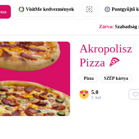
VisitMe kedvezmények
Pontgyűjtő k
ress
Zárva:
Szabadság 
Akropolisz
Pizza 🍕
Pizza
SZÉP kártya
5.0
5 -ból