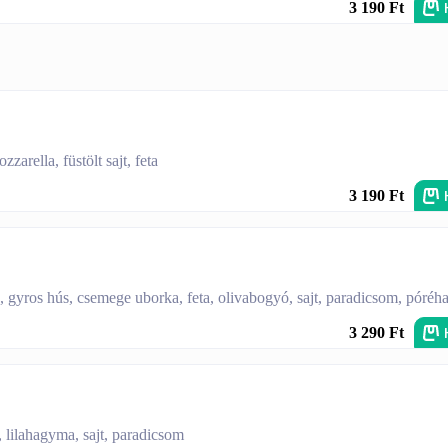
3 190 Ft
arella, füstölt sajt, feta
3 190 Ft
a, gyros hús, csemege uborka, feta, olivabogyó, sajt, paradicsom, póré
3 290 Ft
 lilahagyma, sajt, paradicsom