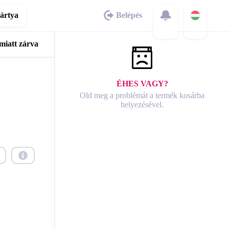
ártya
Belépés
miatt zárva
ÉHES VAGY?
Old meg a problémát a termék kosárba
helyezésével.