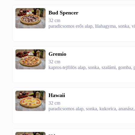
Bud Spencer
32 cm
paradicsomos erős alap, lilahagyma, sonka, vir
Gremio
32 cm
kapros-tejfölös alap, sonka, szalámi, gomba, p
Hawaii
32 cm
paradicsomos alap, sonka, kukorica, ananász,