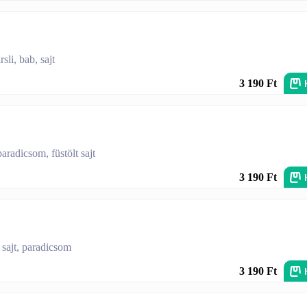
sli, bab, sajt
3 190 Ft
aradicsom, füstölt sajt
3 190 Ft
 sajt, paradicsom
3 190 Ft