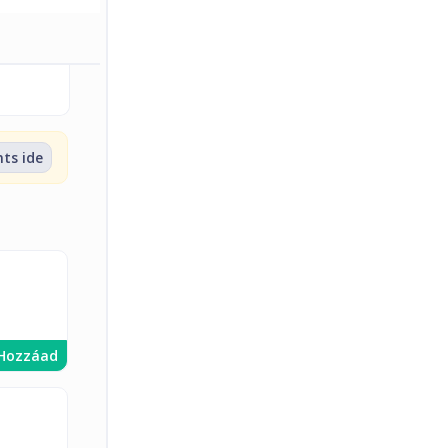
nts ide
Hozzáad