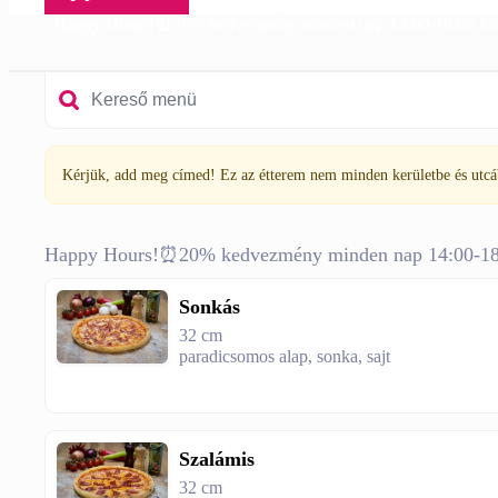
Happy Hours!⏰20% kedvezmény minden nap 14:00-18:00 köz
Kérjük, add meg címed! Ez az étterem nem minden kerületbe és utcába
Happy Hours!⏰20% kedvezmény minden nap 14:00-18:
Sonkás
32 cm
paradicsomos alap, sonka, sajt
Szalámis
32 cm