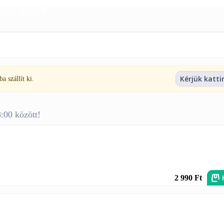
ött!
Pizza 🍕
Kérjük katti
 szállít ki.
00 között!
2 990 Ft