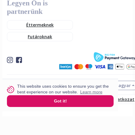
Legyen Ön is
partnerünk
Éttermeknek
Futároknak
Magyar
© 2026 VisitMe. Minden jog fenntartva.
This website uses cookies to ensure you get the
best experience on our website.
Learn more
Felhasználási feltételek
Adatvédelmi nyilatkozat
Got it!
Build nr. 34ded52