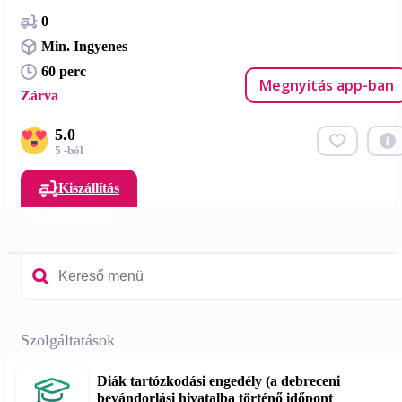
0
Min. Ingyenes
60 perc
Megnyitás app-ban
Zárva
5.0
5 -ból
Kiszállítás
Szolgáltatások
Szolgáltatások
Diák tartózkodási engedély (a debreceni
bevándorlási hivatalba történő időpont