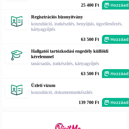
Hozzáad
25 400 Ft
Regisztrációs bizonyítvány
konzultáció, iratkészítés, benyújtás, ügyellenőrzés,
kártyagyűjtés
Hozzáad
63 500 Ft
Hallgatói tartózkodási engedély külföldi
kérelemmel
tanácsadás, iratkészítés, kártyagyűjtés
Hozzáad
63 500 Ft
Üzleti vízum
konzultáció, dokumentumkészítés
Hozzáad
139 700 Ft