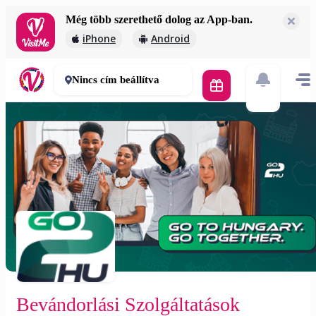
Még több szerethető dolog az App-ban.
Bevándorlási Szolgáltatások
iPhone
Android
Ingyenes
60 perc
Nincs cím beállítva
Bevándorlási Szolgáltatások