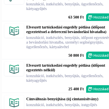
konzultáció, iratkészítés, benyújtás, ügyellenőrzés,
kártyagyűjtés
Hozzáad
63 500 Ft
Elveszett tartózkodási engedély pótlása (időpont
egyeztetéssel a debreceni bevándorlási hivatalba)
konzultáció, iratkészítés, benyújtás, időpont egyezteté
a bevándorlási hivatalba, személyi segítségnyújtás,
ügyellenőrzés, kártyaátvétel
Hozzáad
50 800 Ft
Elveszett tartózkodási engedély pótlása (időpont
egyeztetés nélkül)
konzultáció, iratkészítés, benyújtás, ügyellenőrzés,
kártyagyűjtés
Hozzáad
25 400 Ft
Címváltozás benyújtása (új címtanúsítvány)
konzultáció, iratkészítés, benyújtás, iratgyűjtés