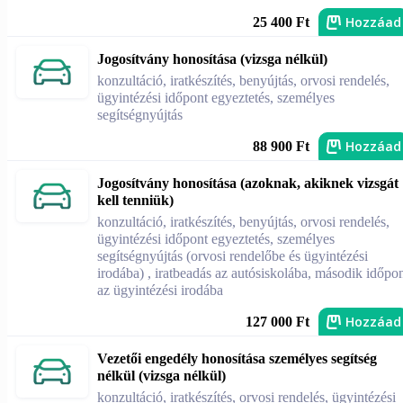
Hozzáad
25 400 Ft
Jogosítvány honosítása (vizsga nélkül)
konzultáció, iratkészítés, benyújtás, orvosi rendelés,
ügyintézési időpont egyeztetés, személyes
segítségnyújtás
Hozzáad
88 900 Ft
Jogosítvány honosítása (azoknak, akiknek vizsgát
kell tenniük)
konzultáció, iratkészítés, benyújtás, orvosi rendelés,
ügyintézési időpont egyeztetés, személyes
segítségnyújtás (orvosi rendelőbe és ügyintézési
irodába) , iratbeadás az autósiskolába, második időpo
az ügyintézési irodába
Hozzáad
127 000 Ft
Vezetői engedély honosítása személyes segítség
nélkül (vizsga nélkül)
konzultáció, iratkészítés, orvosi rendelés, ügyintézési