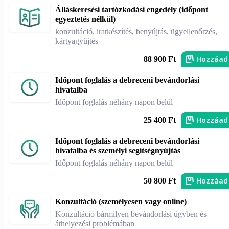
Álláskeresési tartózkodási engedély (időpont
egyeztetés nélkül)
konzultáció, iratkészítés, benyújtás, ügyellenőrzés,
kártyagyűjtés
Hozzáad
88 900 Ft
Időpont foglalás a debreceni bevándorlási
hivatalba
Időpont foglalás néhány napon belül
Hozzáad
25 400 Ft
Időpont foglalás a debreceni bevándorlási
hivatalba és személyi segítségnyújtás
Időpont foglalás néhány napon belül
Hozzáad
50 800 Ft
Konzultáció (személyesen vagy online)
Konzultáció bármilyen bevándorlási ügyben és
áthelyezési problémában