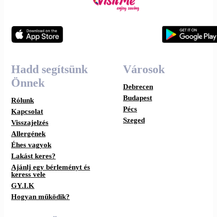
Hadd segítsünk
Városok
Önnek
Debrecen
Budapest
Rólunk
Pécs
Kapcsolat
Szeged
Visszajelzés
Allergének
Éhes vagyok
Lakást keres?
Ajánlj egy bérleményt és
keress vele
GY.I.K
Hogyan működik?