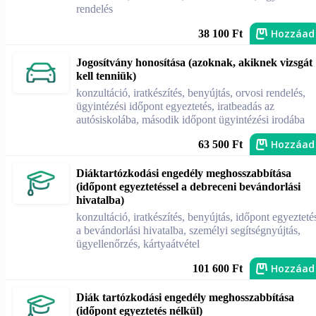
rendelés
Hozzáad
38 100 Ft
Jogosítvány honosítása (azoknak, akiknek vizsgát
kell tenniük)
konzultáció, iratkészítés, benyújtás, orvosi rendelés,
ügyintézési időpont egyeztetés, iratbeadás az
autósiskolába, második időpont ügyintézési irodába
Hozzáad
63 500 Ft
Diáktartózkodási engedély meghosszabbítása
(időpont egyeztetéssel a debreceni bevándorlási
hivatalba)
konzultáció, iratkészítés, benyújtás, időpont egyezteté
a bevándorlási hivatalba, személyi segítségnyújtás,
ügyellenőrzés, kártyaátvétel
Hozzáad
101 600 Ft
Diák tartózkodási engedély meghosszabbítása
(időpont egyeztetés nélkül)