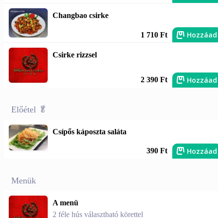
Changbao csirke
Hozzáad
1 710 Ft
Csirke rizzsel
Hozzáad
2 390 Ft
Előétel 🥬
Csípős káposzta saláta
Hozzáad
390 Ft
Menük
A menü
2 féle hús választható körettel