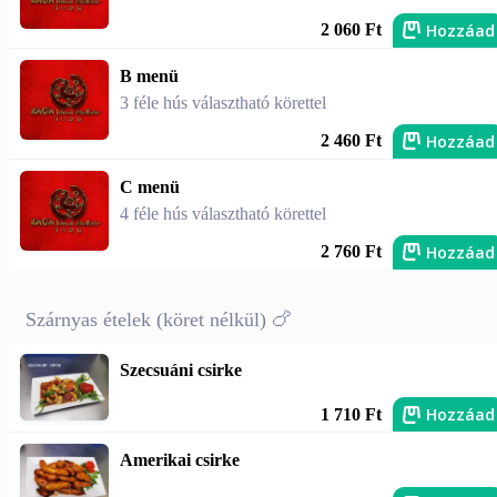
Hozzáad
2 060 Ft
B menü
3 féle hús választható körettel
Hozzáad
2 460 Ft
C menü
4 féle hús választható körettel
Hozzáad
2 760 Ft
Szárnyas ételek (köret nélkül) 🍗
Szecsuáni csirke
Hozzáad
1 710 Ft
Amerikai csirke