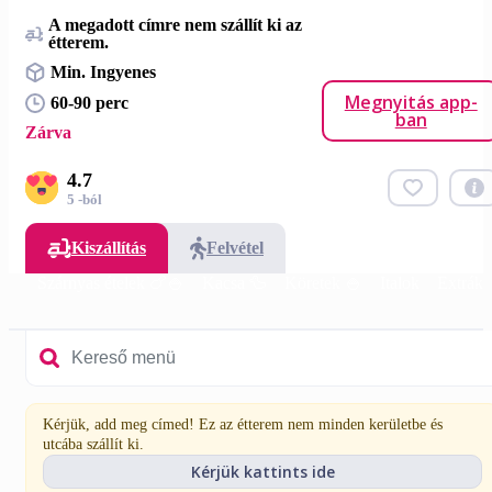
A megadott címre nem szállít ki az
étterem.
Min. Ingyenes
Megnyitás app-
60-90 perc
ban
Zárva
4.7
5 -ból
Kiszállítás
Felvétel
 🍗
Szárnyas ételek 🍗🍚
Kacsa 🦆
Köretek 🍚
Italok
Extrák
Kérjük, add meg címed! Ez az étterem nem minden kerületbe és
utcába szállít ki.
Kérjük kattints ide