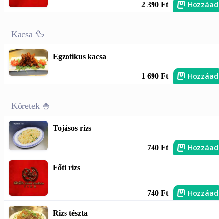
Hozzáad
2 390 Ft
Kacsa 🦆
Egzotikus kacsa
Hozzáad
1 690 Ft
Köretek 🍚
Tojásos rizs
Hozzáad
740 Ft
Főtt rizs
Hozzáad
740 Ft
Rizs tészta