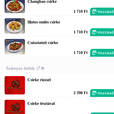
Changbao csirke
Hozzáad
1 710 Ft
Illatos omlós csirke
Hozzáad
1 710 Ft
Csúsztatott csirke
Hozzáad
1 710 Ft
Szárnyas ételek 🍗🍚
Csirke rizzsel
Hozzáad
2 390 Ft
Csirke tésztával