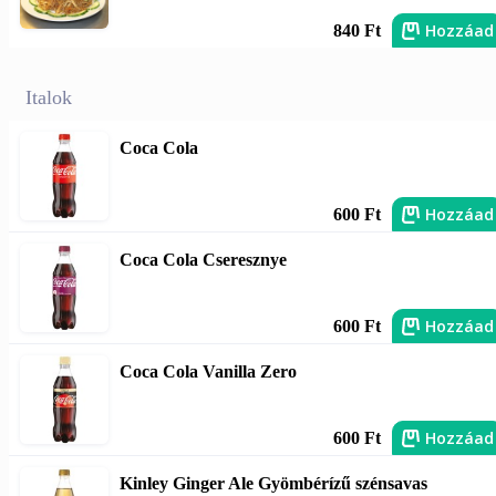
Hozzáad
840 Ft
Italok
Coca Cola
Hozzáad
600 Ft
Coca Cola Cseresznye
Hozzáad
600 Ft
Coca Cola Vanilla Zero
Hozzáad
600 Ft
Kinley Ginger Ale Gyömbérízű szénsavas