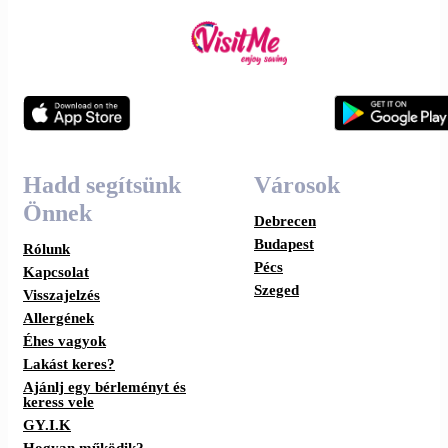
Hadd segítsünk
Városok
Önnek
Debrecen
Budapest
Rólunk
Pécs
Kapcsolat
Szeged
Visszajelzés
Allergének
Éhes vagyok
Lakást keres?
Ajánlj egy bérleményt és
keress vele
GY.I.K
Hogyan működik?