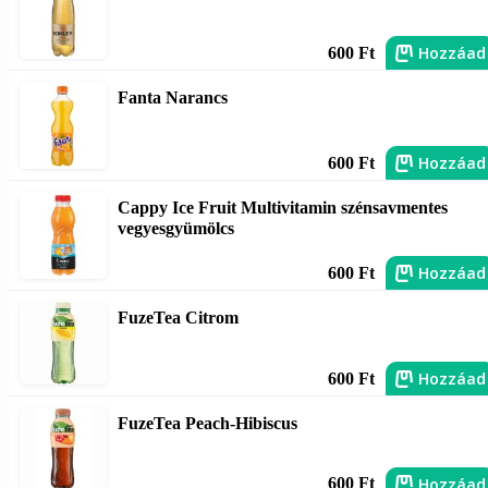
Hozzáad
600 Ft
Fanta Narancs
Hozzáad
600 Ft
Cappy Ice Fruit Multivitamin szénsavmentes
vegyesgyümölcs
Hozzáad
600 Ft
FuzeTea Citrom
Hozzáad
600 Ft
FuzeTea Peach-Hibiscus
Hozzáad
600 Ft