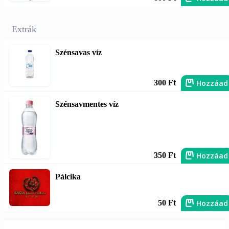
Extrák
Szénsavas víz
Hozzáad
300 Ft
Szénsavmentes víz
Hozzáad
350 Ft
Pálcika
Hozzáad
50 Ft