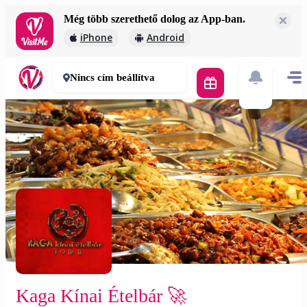
Még több szerethető dolog az App-ban.
Kaga Kínai Ételbár 🚀
iPhone
Android
Ingyenes
60-90 perc
Nincs cím beállítva
Kaga Kínai Ételbár 🚀