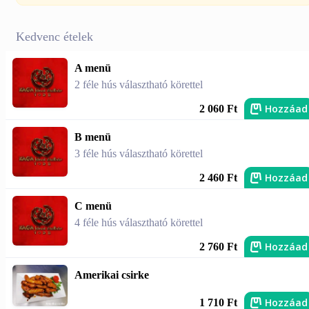
Kedvenc ételek
A menü
2 féle hús választható körettel
Hozzáad
2 060 Ft
B menü
3 féle hús választható körettel
Hozzáad
2 460 Ft
C menü
4 féle hús választható körettel
Hozzáad
2 760 Ft
Amerikai csirke
Hozzáad
1 710 Ft