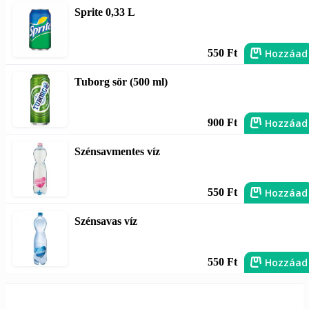
Sprite 0,33 L
Hozzáad
550 Ft
Tuborg sör (500 ml)
Hozzáad
900 Ft
Szénsavmentes víz
Hozzáad
550 Ft
Szénsavas víz
Hozzáad
550 Ft