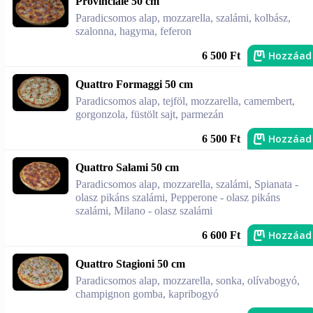
Provinciale 50 cm
Paradicsomos alap, mozzarella, szalámi, kolbász,
szalonna, hagyma, feferon
Hozzáad
6 500 Ft
Quattro Formaggi 50 cm
Paradicsomos alap, tejföl, mozzarella, camembert,
gorgonzola, füstölt sajt, parmezán
Hozzáad
6 500 Ft
Quattro Salami 50 cm
Paradicsomos alap, mozzarella, szalámi, Spianata -
olasz pikáns szalámi, Pepperone - olasz pikáns
szalámi, Milano - olasz szalámi
Hozzáad
6 600 Ft
Quattro Stagioni 50 cm
Paradicsomos alap, mozzarella, sonka, olívabogyó,
champignon gomba, kapribogyó