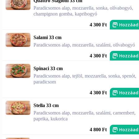
Quattro Stagioni 33 cm
Paradicsomos alap, mozzarella, sonka, olívabogyó,
champignon gomba, kapribogyó
Hozzáad
4 300 Ft
Salami 33 cm
Paradicsomos alap, mozzarella, szalámi, olívabogyó
Hozzáad
4 300 Ft
Spinaci 33 cm
Paradicsomos alap, tejföl, mozzarella, sonka, spenót,
paradicsom
Hozzáad
4 300 Ft
Stella 33 cm
Paradicsomos alap, mozzarella, szalámi, camembert,
paprika, kukorica
Hozzáad
4 800 Ft