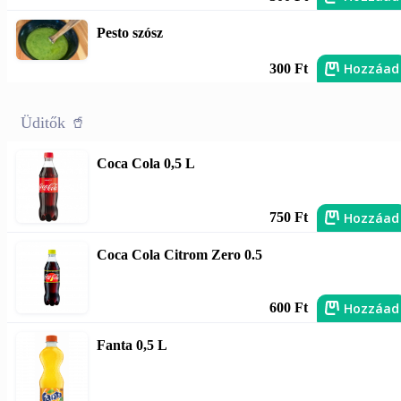
Pesto szósz
Hozzáad
300 Ft
Üditők 🥤
Coca Cola 0,5 L
Hozzáad
750 Ft
Coca Cola Citrom Zero 0.5
Hozzáad
600 Ft
Fanta 0,5 L