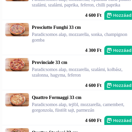
szalámi, szalámi, paprika, feferon, chilli paprika
Hozzáad
4 600 Ft
Prosciutto Funghi 33 cm
Paradicsomos alap, mozzarella, sonka, champignon
gomba
Hozzáad
4 300 Ft
Provinciale 33 cm
Paradicsomos alap, mozzarella, szalámi, kolbász,
szalonna, hagyma, feferon
Hozzáad
4 600 Ft
Quattro Formaggi 33 cm
Paradicsomos alap, tejföl, mozzarella, camembert,
gorgonzola, füstölt sajt, parmezán
Hozzáad
4 600 Ft