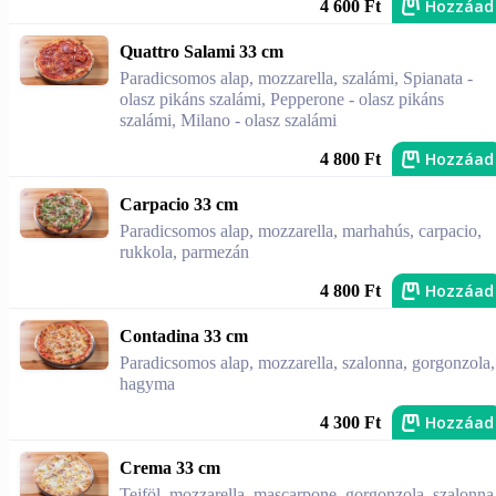
Hozzáad
4 600 Ft
Quattro Salami 33 cm
Paradicsomos alap, mozzarella, szalámi, Spianata -
olasz pikáns szalámi, Pepperone - olasz pikáns
szalámi, Milano - olasz szalámi
Hozzáad
4 800 Ft
Carpacio 33 cm
Paradicsomos alap, mozzarella, marhahús, carpacio,
rukkola, parmezán
Hozzáad
4 800 Ft
Contadina 33 cm
Paradicsomos alap, mozzarella, szalonna, gorgonzola,
hagyma
Hozzáad
4 300 Ft
Crema 33 cm
Tejföl, mozzarella, mascarpone, gorgonzola, szalonna