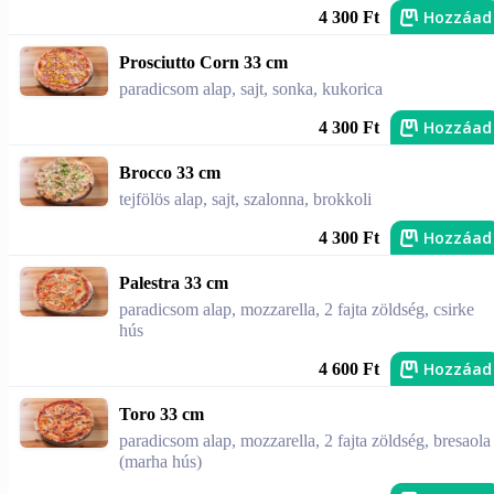
Hozzáad
4 300 Ft
Prosciutto Corn 33 cm
paradicsom alap, sajt, sonka, kukorica
Hozzáad
4 300 Ft
Brocco 33 cm
tejfölös alap, sajt, szalonna, brokkoli
Hozzáad
4 300 Ft
Palestra 33 cm
paradicsom alap, mozzarella, 2 fajta zöldség, csirke
hús
Hozzáad
4 600 Ft
Toro 33 cm
paradicsom alap, mozzarella, 2 fajta zöldség, bresaola
(marha hús)