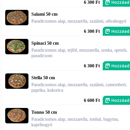
Hozzáad
6 300 Ft
Salami 50 cm
Paradicsomos alap, mozzarella, szalámi, olívabogyó
Hozzáad
6 300 Ft
Spinaci 50 cm
Paradicsomos alap, tejföl, mozzarella, sonka, spenót,
paradicsom
Hozzáad
6 300 Ft
Stella 50 cm
Paradicsomos alap, mozzarella, szalámi, camembert,
paprika, kukorica
Hozzáad
6 600 Ft
Tonno 50 cm
Paradicsomos alap, mozzarella, tonhal, hagyma,
kapribogyó