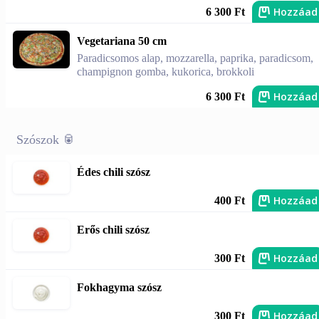
Hozzáad
6 300 Ft
Vegetariana 50 cm
Paradicsomos alap, mozzarella, paprika, paradicsom,
champignon gomba, kukorica, brokkoli
Hozzáad
6 300 Ft
Szószok 🥫
Édes chili szósz
Hozzáad
400 Ft
Erős chili szósz
Hozzáad
300 Ft
Fokhagyma szósz
Hozzáad
300 Ft