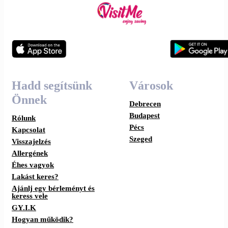
Hadd segítsünk
Városok
Önnek
Debrecen
Budapest
Rólunk
Pécs
Kapcsolat
Szeged
Visszajelzés
Allergének
Éhes vagyok
Lakást keres?
Ajánlj egy bérleményt és
keress vele
GY.I.K
Hogyan működik?