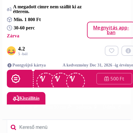
A megadott címre nem szállít ki az
étterem.
Min. 1 800 Ft
Megnyitás app-
30-60 perc
ban
Zárva
4.2
5 -ból
Pontgyűjtő kártya
A kedvezmény Dec 31, 2026 -ig érvénye
500 Ft
Kiszállítás
Pizza 33 cm 🍕
Pizza 50 cm 🍕
Szószok 🥫
Üditők 🥤