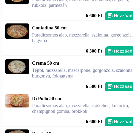
rukkola, parmezán
Hozzáad
6 600 Ft
Contadina 50 cm
Paradicsomos alap, mozzarella, szalonna, gorgonzola,
hagyma
Hozzáad
6 300 Ft
Crema 50 cm
Tejföl, mozzarella, mascarpone, gorgonzola, szalonna
burgonya, fokhagyma
Hozzáad
6 500 Ft
Di Pollo 50 cm
Paradicsomos alap, mozzarella, csirkehús, kukorica,
champignon gomba, brokkoli
Hozzáad
6 600 Ft