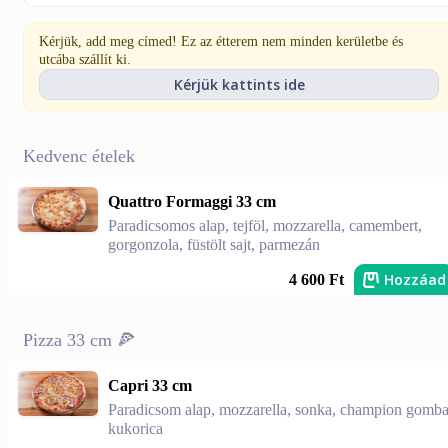
Kérjük, add meg címed! Ez az étterem nem minden kerületbe és
utcába szállít ki.
Kérjük kattints ide
Kedvenc ételek
Quattro Formaggi 33 cm
Paradicsomos alap, tejföl, mozzarella, camembert,
gorgonzola, füstölt sajt, parmezán
Hozzáad
4 600 Ft
Pizza 33 cm 🍕
Capri 33 cm
Paradicsom alap, mozzarella, sonka, champion gomba
kukorica