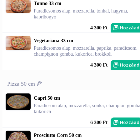
Tonno 33 cm
Paradicsomos alap, mozzarella, tonhal, hagyma,
kapribogyó
Hozzáad
4 300 Ft
Vegetariana 33 cm
Paradicsomos alap, mozzarella, paprika, paradicsom,
champignon gomba, kukorica, brokkoli
Hozzáad
4 300 Ft
Pizza 50 cm 🍕
Capri 50 cm
Paradicsom alap, mozzarella, sonka, champion gomba
kukorica
Hozzáad
6 300 Ft
Prosciutto Corn 50 cm