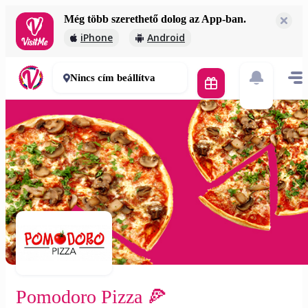
Még több szerethető dolog az App-ban.
Pomodoro Pizza 🍕
iPhone
Android
1 800 Ft
30-60 perc
Nincs cím beállítva
Pomodoro Pizza 🍕