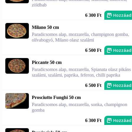
zöldbab
Hozzáad
6 300 Ft
Milano 50 cm
Paradicsomos alap, mozzarella, champignon gomba,
olívabogyó, Milano olasz szalámi
Hozzáad
6 500 Ft
Piccante 50 cm
Paradicsomos alap, mozzarella, Spianata olasz pikáns
szalámi, szalámi, paprika, feferon, chilli paprika
Hozzáad
6 500 Ft
Prosciutto Funghi 50 cm
Paradicsomos alap, mozzarella, sonka, champignon
gomba
Hozzáad
6 300 Ft