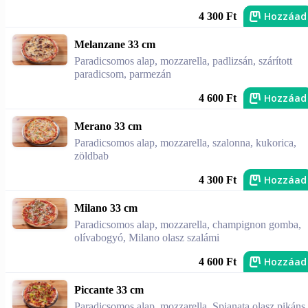
Hozzáad
4 300 Ft
Melanzane 33 cm
Paradicsomos alap, mozzarella, padlizsán, szárított
paradicsom, parmezán
Hozzáad
4 600 Ft
Merano 33 cm
Paradicsomos alap, mozzarella, szalonna, kukorica,
zöldbab
Hozzáad
4 300 Ft
Milano 33 cm
Paradicsomos alap, mozzarella, champignon gomba,
olívabogyó, Milano olasz szalámi
Hozzáad
4 600 Ft
Piccante 33 cm
Paradicsomos alap, mozzarella, Spianata olasz pikáns