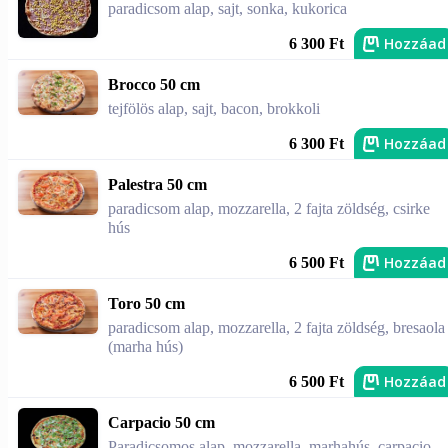
paradicsom alap, sajt, sonka, kukorica
Hozzáad
6 300 Ft
Brocco 50 cm
tejfölös alap, sajt, bacon, brokkoli
Hozzáad
6 300 Ft
Palestra 50 cm
paradicsom alap, mozzarella, 2 fajta zöldség, csirke
hús
Hozzáad
6 500 Ft
Toro 50 cm
paradicsom alap, mozzarella, 2 fajta zöldség, bresaola
(marha hús)
Hozzáad
6 500 Ft
Carpacio 50 cm
Paradicsomos alap, mozzarella, marhahús, carpacio,