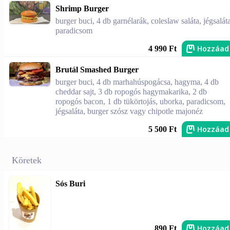
Shrimp Burger
burger buci, 4 db garnélarák, coleslaw saláta, jégsaláta
paradicsom
Hozzáad
4 990 Ft
Brutál Smashed Burger
burger buci, 4 db marhahúspogácsa, hagyma, 4 db
cheddar sajt, 3 db ropogós hagymakarika, 2 db
ropogós bacon, 1 db tükörtojás, uborka, paradicsom,
jégsaláta, burger szósz vagy chipotle majonéz
Hozzáad
5 500 Ft
Köretek
Sós Buri
Hozzáad
890 Ft