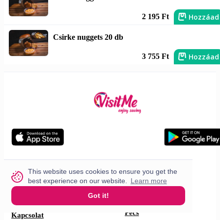
Hozzáad
2 195 Ft
Csirke nuggets 20 db
Hozzáad
3 755 Ft
Hadd segítsünk
Városok
This website uses cookies to ensure you get the
best experience on our website.
Learn more
Önnek
Debrecen
Got it!
Budapest
Rólunk
Pécs
Kapcsolat