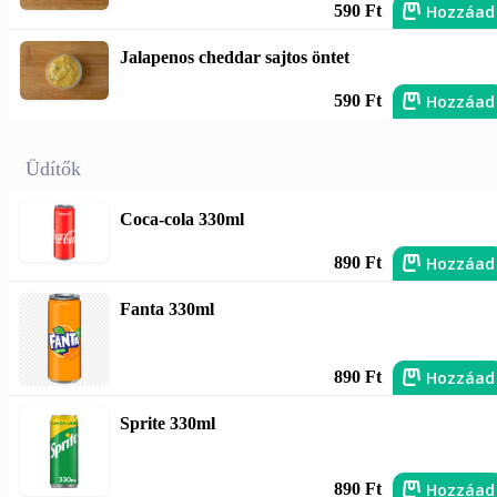
Hozzáad
590 Ft
Jalapenos cheddar sajtos öntet
Hozzáad
590 Ft
Üdítők
Coca-cola 330ml
Hozzáad
890 Ft
Fanta 330ml
Hozzáad
890 Ft
Sprite 330ml
Hozzáad
890 Ft