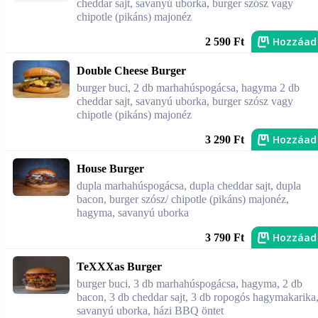
cheddar sajt, savanyú uborka, burger szósz vagy
chipotle (pikáns) majonéz
Hozzáad
2 590 Ft
Double Cheese Burger
burger buci, 2 db marhahúspogácsa, hagyma 2 db
cheddar sajt, savanyú uborka, burger szósz vagy
chipotle (pikáns) majonéz
Hozzáad
3 290 Ft
House Burger
dupla marhahúspogácsa, dupla cheddar sajt, dupla
bacon, burger szósz/ chipotle (pikáns) majonéz,
hagyma, savanyú uborka
Hozzáad
3 790 Ft
TeXXXas Burger
burger buci, 3 db marhahúspogácsa, hagyma, 2 db
bacon, 3 db cheddar sajt, 3 db ropogós hagymakarika
savanyú uborka, házi BBQ öntet