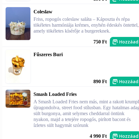
Coleslaw
Friss, ropogós coleslaw saláta – Káposzta és répa
tökéletes harmóniája krémes, enyhén édeskés öntettel,
amely tökéletes kísérője a burgereknek.
Hozzáad
750 Ft
Fűszeres Buri
Hozzáad
890 Ft
Smash Loaded Fries
A Smash Loaded Fries nem más, mint a rakott krumpl
újragondolva, street food stílusban. Egy hatalmas ada
sült burgonya, amit selymes cheddarral öntünk
nyakon, majd a tetejére ropogós, pirított bacont és
ízletes sült hagymát szórunk
Hozzáad
4 990 Ft