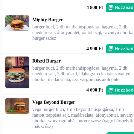
Hozzáad
4 800 Ft
Mighty Burger
burger buci, 2 db marhahúspogácsa, hagyma, 2 db
cheddar sajt, áfonyaöntet, rántott sajt, savanyú uborka
burger szósz
Hozzáad
4 990 Ft
Röszti Burger
burger buci, 2 db marhahúspogácsa, hagyma, 2 db
cheddar sajt, 3 db röszti, lilahagyma lekvár, savanyú
uborka, madársaláta, szarvasgombás aioli öntet
Hozzáad
4 690 Ft
Vega Beyond Burger
vega burger buci, 1 db beyond húspogácsa, 1 db
rántott trappista sajt, madársaláta, áfonyaöntet, savany
uborka, szarvasgombás burger szósz (vagy bármelyik
más szósz)