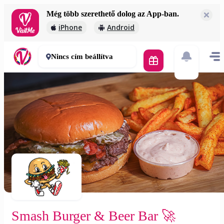
Még több szerethető dolog az App-ban.
Smash Burger & Beer Bar 🚀
iPhone
Android
2 000 Ft
30-50 perc
Nincs cím beállítva
Smash Burger & Beer Bar 🚀