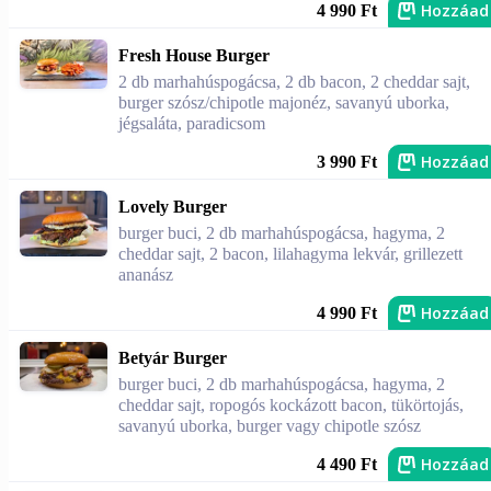
Hozzáad
4 990 Ft
Fresh House Burger
2 db marhahúspogácsa, 2 db bacon, 2 cheddar sajt,
burger szósz/chipotle majonéz, savanyú uborka,
jégsaláta, paradicsom
Hozzáad
3 990 Ft
Lovely Burger
burger buci, 2 db marhahúspogácsa, hagyma, 2
cheddar sajt, 2 bacon, lilahagyma lekvár, grillezett
ananász
Hozzáad
4 990 Ft
Betyár Burger
burger buci, 2 db marhahúspogácsa, hagyma, 2
cheddar sajt, ropogós kockázott bacon, tükörtojás,
savanyú uborka, burger vagy chipotle szósz
Hozzáad
4 490 Ft