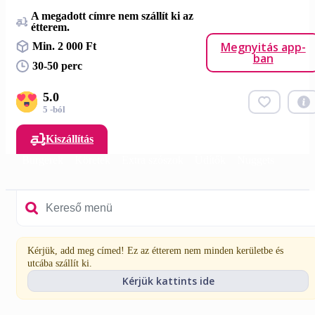
A megadott címre nem szállít ki az
étterem.
Megnyitás app-
Min. 2 000 Ft
ban
30-50 perc
5.0
5 -ból
Kiszállítás
Burgerek
Köretek
Extra szószok
Üdítők
Nuggets
Kérjük, add meg címed! Ez az étterem nem minden kerületbe és
utcába szállít ki.
Kérjük kattints ide