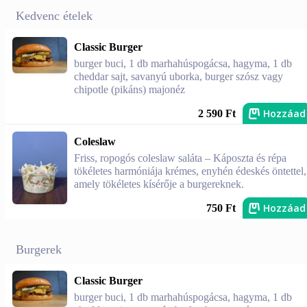
Kedvenc ételek
Classic Burger
burger buci, 1 db marhahúspogácsa, hagyma, 1 db
cheddar sajt, savanyú uborka, burger szósz vagy
chipotle (pikáns) majonéz
Hozzáad
2 590 Ft
Coleslaw
Friss, ropogós coleslaw saláta – Káposzta és répa
tökéletes harmóniája krémes, enyhén édeskés öntettel,
amely tökéletes kísérője a burgereknek.
Hozzáad
750 Ft
Burgerek
Classic Burger
burger buci, 1 db marhahúspogácsa, hagyma, 1 db