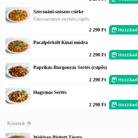
Szecsuáni-szószos csirke
Édes-savanyú enyhén csípős.
Hozzáad
2 290 Ft
Pacalpörkölt Kínai módra
Hozzáad
2 290 Ft
Paprikás-Burgonyás Sertés (csípős)
Hozzáad
2 290 Ft
Hagymás Sertés
Hozzáad
2 290 Ft
Köretek 🍚
Wokban Pirított Tészta