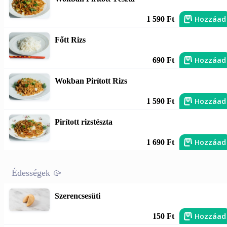
Hozzáad
1 590 Ft
Főtt Rizs
Hozzáad
690 Ft
Wokban Pirított Rizs
Hozzáad
1 590 Ft
Pirított rizstészta
Hozzáad
1 690 Ft
Édességek 🥠
Szerencsesüti
Hozzáad
150 Ft