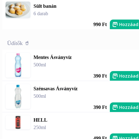
Sült banán
6 darab
Hozzáad
990 Ft
Üdítők 🥤
Mentes Ásványvíz
500ml
Hozzáad
390 Ft
Szénsavas Ásványvíz
500ml
Hozzáad
390 Ft
HELL
250ml
Hozzáad
499 Ft