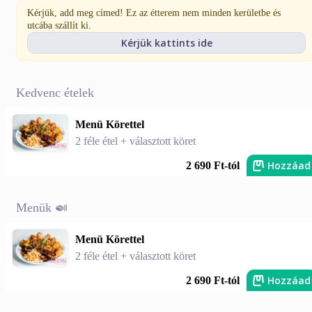
Kérjük, add meg címed! Ez az étterem nem minden kerületbe és
utcába szállít ki.
Kérjük kattints ide
Kedvenc ételek
Menü Körettel
2 féle étel + választott köret
Hozzáad
2 690 Ft-tól
Menük 🍛
Menü Körettel
2 féle étel + választott köret
Hozzáad
2 690 Ft-tól