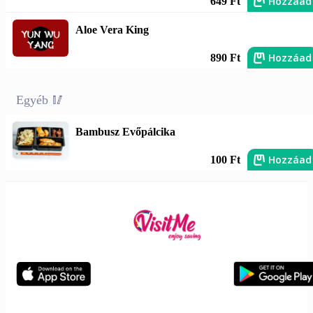
Hozzáad
649 Ft
Aloe Vera King
Hozzáad
890 Ft
Egyéb 🥢
Bambusz Evőpálcika
Hozzáad
100 Ft