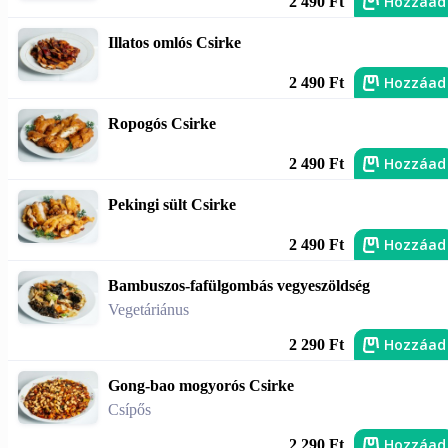
Hozzáad
2 490 Ft
Illatos omlós Csirke
Hozzáad
2 490 Ft
Ropogós Csirke
Hozzáad
2 490 Ft
Pekingi sült Csirke
Hozzáad
2 490 Ft
Bambuszos-fafülgombás vegyeszöldség
Vegetáriánus
Hozzáad
2 290 Ft
Gong-bao mogyorós Csirke
Csípős
Hozzáad
2 290 Ft