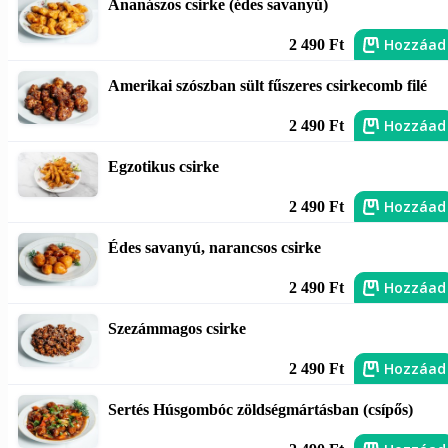
Ananászos csirke (édes savanyú)
Hozzáad
2 490 Ft
Amerikai szószban sült fűszeres csirkecomb filé
Hozzáad
2 490 Ft
Egzotikus csirke
Hozzáad
2 490 Ft
Édes savanyú, narancsos csirke
Hozzáad
2 490 Ft
Szezámmagos csirke
Hozzáad
2 490 Ft
Sertés Húsgombóc zöldségmártásban (csípős)