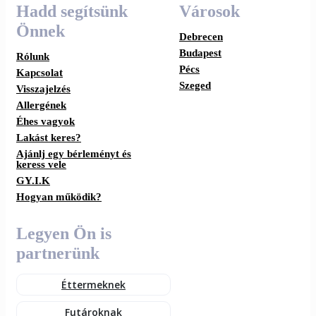
Hadd segítsünk
Városok
Önnek
Debrecen
Budapest
Rólunk
Pécs
Kapcsolat
Szeged
Visszajelzés
Allergének
Éhes vagyok
Lakást keres?
Ajánlj egy bérleményt és
keress vele
GY.I.K
Hogyan működik?
Legyen Ön is
partnerünk
Éttermeknek
Futároknak