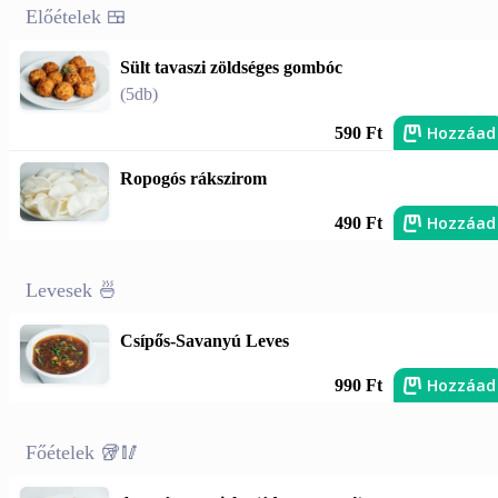
Előételek 🍱
Sült tavaszi zöldséges gombóc
(5db)
Hozzáad
590 Ft
Ropogós rákszirom
Hozzáad
490 Ft
Levesek 🍜
Csípős-Savanyú Leves
Hozzáad
990 Ft
Főételek 🥡🥢