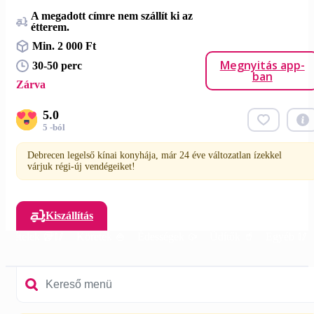
A megadott címre nem szállít ki az
étterem.
Min. 2 000 Ft
Megnyitás app-
30-50 perc
ban
Zárva
5.0
5 -ból
Debrecen legelső kínai konyhája, már 24 éve változatlan ízekkel
várjuk régi-új vendégeiket!
Kiszállítás
Főételek 🥡🥢
Köretek 🍚
Édességek 🥠
Üdítők 🥤
Egyéb 🥢