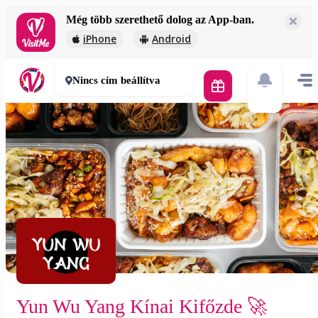
Még több szerethető dolog az App-ban.
Yun Wu Yang Kínai Kifőzde 🚀
iPhone
Android
2 000 Ft
30-50 perc
Nincs cím beállítva
Yun Wu Yang Kínai Kifőzde 🚀